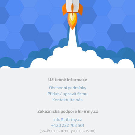
Užitečné informace
Obchodní podmínky
Přidat / upravit firmu
Kontaktujte nás
Zákaznická podpora InFirmy.cz
info@infirmy.cz
+420 222 703 501
(po–čt 8:00–16:00, pá 8:00–15:00)