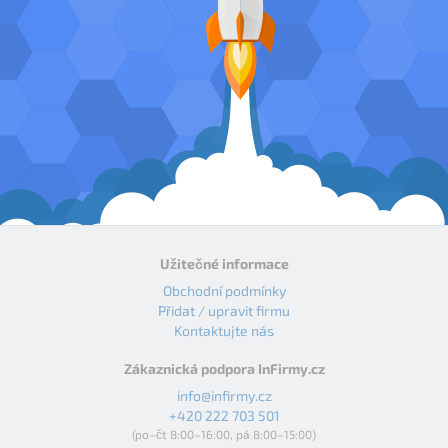
Užitečné informace
Obchodní podmínky
Přidat / upravit firmu
Kontaktujte nás
Zákaznická podpora InFirmy.cz
info@infirmy.cz
+420 222 703 501
(po–čt 8:00–16:00, pá 8:00–15:00)