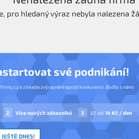
e, pro hledaný výraz nebyla nalezena ž
astartovat své podnikání!
nFirmy.cz a získejte zvýraznění oproti konkurenci. Buďte s námi
Více nových zákazníků
Již od
14 Kč / den
 JEŠTĚ DNES!