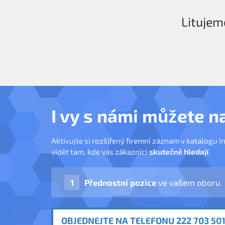
Litujem
I vy s námi můžete n
Aktivujte si rozšířený firemní záznam v katalogu I
vidět tam, kde vás zákazníci
skutečně hledají
.
Přednostní pozice
ve vašem oboru
OBJEDNEJTE NA TELEFONU 222 703 501