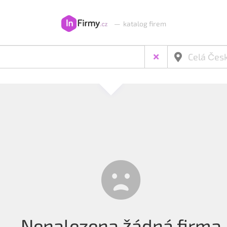
—
katalog firem
Nenalezena žádná firma