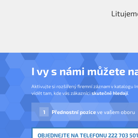
Litujem
I vy s námi můžete n
Aktivujte si rozšířený firemní záznam v katalogu I
vidět tam, kde vás zákazníci
skutečně hledají
.
Přednostní pozice
ve vašem oboru
OBJEDNEJTE NA TELEFONU 222 703 501