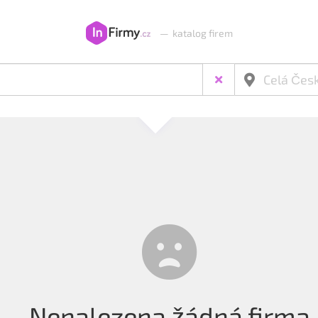
—
katalog firem
Nenalezena žádná firma