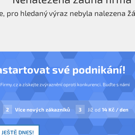
e, pro hledaný výraz nebyla nalezena ž
astartovat své podnikání!
nFirmy.cz a získejte zvýraznění oproti konkurenci. Buďte s námi
Více nových zákazníků
Již od
14 Kč / den
 JEŠTĚ DNES!