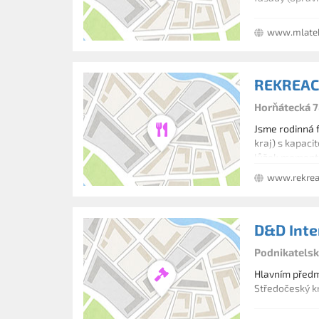
www.mlate
REKREAC
Horňátecká 7
Jsme rodinná f
kraj) s kapaci
lůžek momentá
či sportovní v
www.rekrea
D&D Inter
Podnikatelská
Hlavním předmě
Středočeský kr