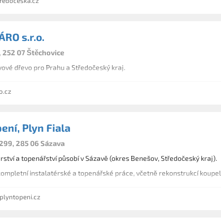
edoceska.cz
RO s.r.o.
, 252 07 Štěchovice
vové dřevo pro Prahu a Středočeský kraj.
o.cz
ení, Plyn Fiala
299, 285 06 Sázava
rství a topenářství působí v Sázavě (okres Benešov, Středočeský kraj).
mpletní instalatérské a topenářské práce, včetně rekonstrukcí koupele
lyntopeni.cz