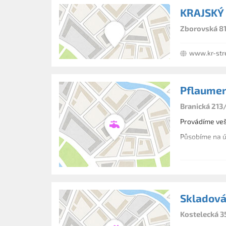
KRAJSKÝ
Zborovská 81
www.kr-str
Pflaument
Branická 213/
Provádíme veš
Působíme na ú
Skladová
Kostelecká 3