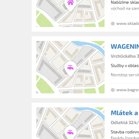
Nabízíme sklad
východ na samé
Prahy a Střed
www.sklado
WAGENING
Vrchlického 3
Služby v oblas
Nonstop servis
www.bagrov
Mlátek a 
Odlehlá 324/
Stavba rodinný
fasády (opráv