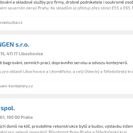
ování a skladové služby pro firmy, drobné podnikatele i soukromé osob
m severním okraji Prahy. Ke skladům je přístup přes silnici E55 a E65. 
očeského kraje.
vasluzba.cz
EN s.r.o.
15, 411 17 Libochovice
ti bagrování, zemních prací, dopravního servisu a odvozu kontejnerů.
 pro oblasti Libochovice a Litoměřicko, a celý Ústecký a Středočeský kr
ani-kontejnery.cz
spol.
61, 190 00 Praha
ch domů na klíč, provádíme rekonstrukce bytů a budov, výstavbu inžený
nění pro zelená úsporám). Působnost firmy Praha a Středočeský kraj.