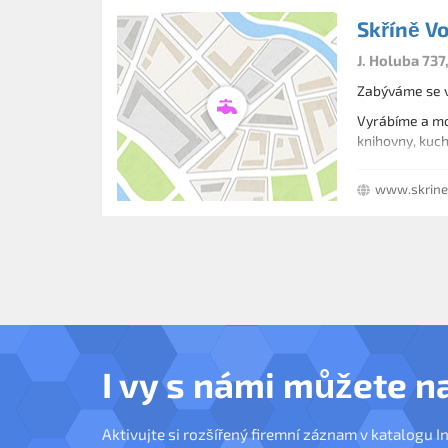
Skříně V
J. Holuba 737
Zabýváme se v
Vyrábíme a mon
knihovny, kuch
www.skrine
I vy s námi můžete n
Aktivujte si rozšířený firemní záznam v katalogu I