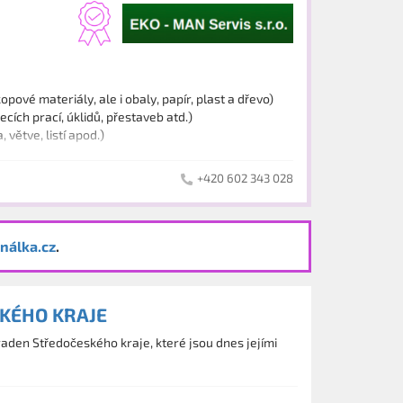
pové materiály, ale i obaly, papír, plast a dřevo)
ích prací, úklidů, přestaveb atd.)
větve, listí apod.)
+420 602 343 028
nálka.cz
.
KÉHO KRAJE
den Středočeského kraje, které jsou dnes jejími