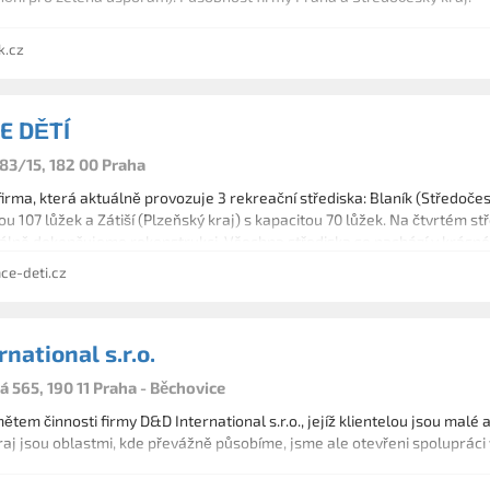
k.cz
E DĚTÍ
83/15, 182 00 Praha
irma, která aktuálně provozuje 3 rekreační střediska: Blaník (Středočes
tou 107 lůžek a Zátiší (Plzeňský kraj) s kapacitou 70 lůžek. Na čtvrtém s
lně dokončujeme rekonstrukci. Všechna střediska se nachází v krásné 
yžití. Našim primárním zájmem je, abyste od nás odjížděli spokojeni a na
ce-deti.cz
national s.r.o.
 565, 190 11 Praha - Běchovice
tem činnosti firmy D&D International s.r.o., jejíž klientelou jsou malé a
aj jsou oblastmi, kde převážně působíme, jsme ale otevřeni spolupráci v 