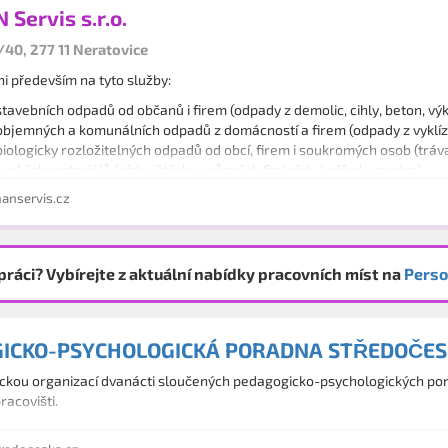
Servis s.r.o.
40, 277 11 Neratovice
 především na tyto služby:
tavebních odpadů od občanů i firem (odpady z demolic, cihly, beton, výko
bjemných a komunálních odpadů z domácností a firem (odpady z vyklízec
iologicky rozložitelných odpadů od obcí, firem i soukromých osob (tráva, 
ypkých materiálů (písky, štěrky v různých frakcích, kačírek, zemina)
mulčovací kůry a okrasného kamene
nservis.cz
ce černých skládek
práci? Vybírejte z aktuální nabídky pracovních míst na
Perso
ICKO-PSYCHOLOGICKÁ PORADNA STŘEDOČES
ckou organizací dvanácti sloučených pedagogicko-psychologických pora
acovišti.