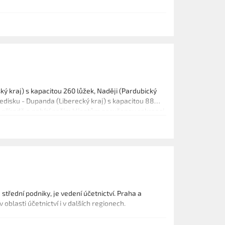
ký kraj) s kapacitou 260 lůžek, Naději (Pardubický
tředisku - Dupanda (Liberecký kraj) s kapacitou 88
přírodě a nabízí našim klientům nerušenou rekreaci
plněni pozitivními zážitky a vzpomínkami.
 střední podniky, je vedení účetnictví. Praha a
oblasti účetnictví i v dalších regionech.