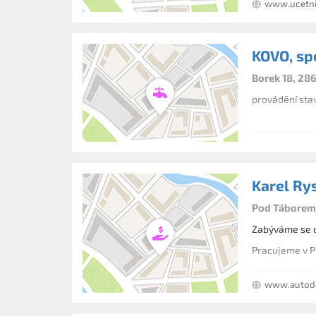
www.ucetni
KOVO, spol
Borek 18, 28
provádění stav
Karel Ry
Pod Táborem 
Zabýváme se o
Pracujeme v P
www.autodo