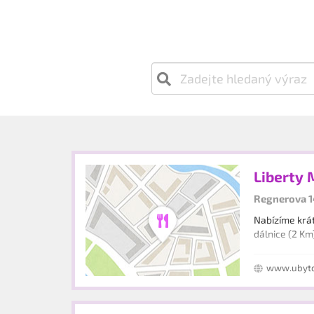
Liberty M
Regnerova 1
Nabízíme krát
dálnice (2 Km
www.ubytov