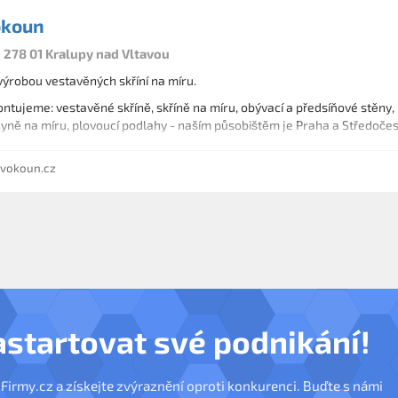
okoun
, 278 01 Kralupy nad Vltavou
ýrobou vestavěných skříní na míru.
tujeme: vestavěné skříně, skříně na míru, obývací a předsíňové stěny, 
yně na míru, plovoucí podlahy - naším působištěm je Praha a Středočes
vokoun.cz
astartovat své podnikání!
nFirmy.cz a získejte zvýraznění oproti konkurenci. Buďte s námi