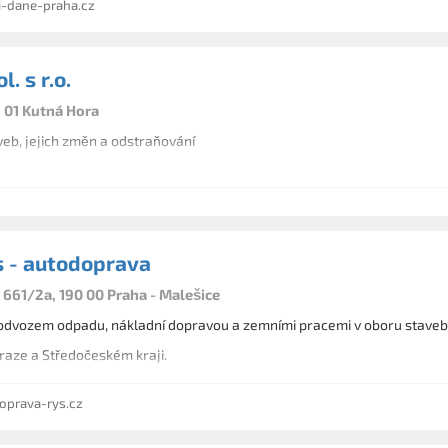
-dane-praha.cz
. s r.o.
6 01 Kutná Hora
eb, jejich změn a odstraňování
s - autodoprava
661/2a, 190 00 Praha - Malešice
dvozem odpadu, nákladní dopravou a zemními pracemi v oboru stavebn
raze a Středočeském kraji.
prava-rys.cz