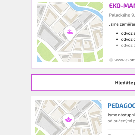
EKO-MAN 
Palackého 9/
Jsme zaměřeni
odvoz s
odvoz o
odvoz b
dovoz s
dovoz 
www.ekoma
likvida
Hledáte 
PEDAGOG
Jsme nástupni
odloučenými pr