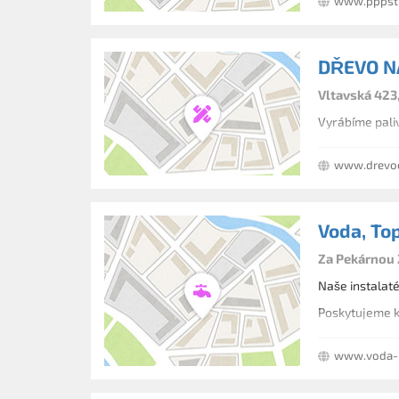
www.pppstr
DŘEVO NÁ
Vltavská 423
Vyrábíme pali
www.drevo
Voda, Top
Za Pekárnou 
Naše instalaté
Poskytujeme ko
www.voda-p