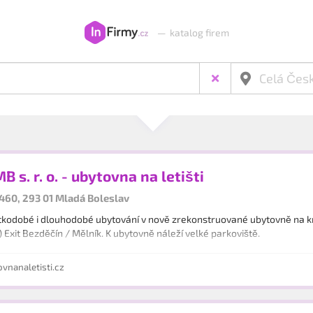
—
katalog firem
B s. r. o. - ubytovna na letišti
460, 293 01 Mladá Boleslav
kodobé i dlouhodobé ubytování v nově zrekonstruované ubytovně na kra
) Exit Bezděčín / Mělník. K ubytovně náleží velké parkoviště.
nanaletisti.cz