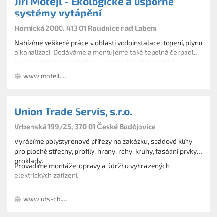
Jiří Motejl - Ekologické a úsporné
systémy vytápění
Hornická 2000, 413 01 Roudnice nad Labem
Nabízíme veškeré práce v oblasti vodoinstalace, topení, plynu
a kanalizací. Dodáváme a montujeme také tepelná čerpadla,
topné systémy a centrální vysavače. Provádíme také
elektrikářské práce, revize elektro a plynu.
www.motejl.com
Union Trade Servis, s.r.o.
Vrbenská 199/25, 370 01 České Budějovice
Vyrábíme polystyrenové přířezy na zakázku, spádové klíny
pro ploché střechy, profily, hrany, rohy, kruhy, fasádní prvky,
proklady.
Provádíme montáže, opravy a údržbu vyhrazených
elektrických zařízení.
Zajišťujeme vodoinstalace, podlahové vytápění, plynovody a
www.uts-cb.cz
centrální vysavače.