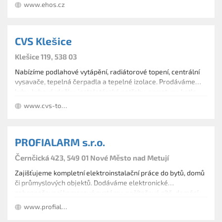
www.ehos.cz
CVS Klešice
Klešice 119, 538 03
Nabízíme podlahové vytápění, radiátorové topení, centrální
vysavače, tepelná čerpadla a tepelné izolace. Prodáváme
krby, krbové vložky, instalatérské potřeby, armatury, kotle,
sanitární keramiku, tepelná čerpadla, nářadí.
www.cvs-top.cz
PROFIALARM s.r.o.
Černčická 423, 549 01 Nové Město nad Metují
Zajišťujeme kompletní elektroinstalační práce do bytů, domů
či průmyslových objektů. Dodáváme elektronické
zabezpečovací kamerové systémy, počítačové sítě, domácí
telefony a centrální vysavače. Nabízíme servis i montáž
www.profialarm.cz
požárních systémů ZETTLER