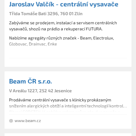
Jaroslav Valčík - centrální vysavače
Třída Tomáše Bati 3296, 760 01 Zlín
Zabýváme se prodejem, instalací a servisem centrálních
vysavačů, shozů na prádlo a rekuperací FUTURA.
Nabízíme agregáty různých značek - Beam, Electrolux,
Globovac, Drainvac, Enke
Pokud se centrální vysavače opravdu něčím výrazně odlišují,
pak je to co nejdokonalejší systém filtrace.
Způsob odstraňování nečistot má hlavní podíl nejen na
čistotě prostředí, ale také na zdraví.
Beam ČR s.r.o.
V Areálu 1227, 252 42 Jesenice
Prodáváme centrální vysavače s klinicky prokázaným
snížením alergických obtíží a inteligentní technologií kontroly,
filtrací GORETEX. V nabídce máme průmyslové vysavače a
dodáváme certifikované rekuperace tepla PAUL i tepelná
www.beam.cz
čerpadla, klimatizace a odvlhčovače Electrolux.