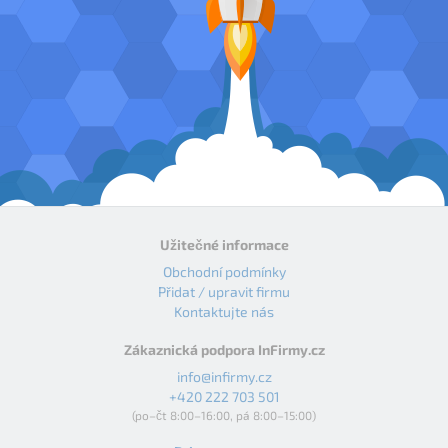
Užitečné informace
Obchodní podmínky
Přidat / upravit firmu
Kontaktujte nás
Zákaznická podpora InFirmy.cz
info@infirmy.cz
+420 222 703 501
(po–čt 8:00–16:00, pá 8:00–15:00)