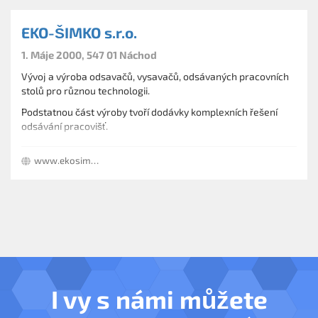
EKO-ŠIMKO s.r.o.
1. Máje 2000, 547 01 Náchod
Vývoj a výroba odsavačů, vysavačů, odsávaných pracovních
stolů pro různou technologii.
Podstatnou část výroby tvoří dodávky komplexních řešení
odsávání pracovišť.
Ve výrobním programu máme také výrobu centrálních
www.ekosimko.cz
vysavačů pro rodinné domky, penzióny i provozy.
I vy s námi můžete