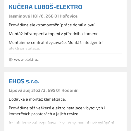
KUČERA LUBOŠ-ELEKTRO
Jasmínová 1181/6, 268 01 Hořovice
Provádíme elektromontážní práce domů a bytů.
Montáž infratopení a topení z přírodního kamene.
Montujeme centrální vysavače. Montáž inteligentní
elektroinstalace.
www.elektrokucera.cz
EHOS s.r.o.
Lipová alej 3162/2, 695 01 Hodonín
Dodávka a montáž klimatizace.
Provádíme též veškeré elektroinstalace v bytových i
komerčních prostorách a jejich revize.
Instalujeme zabezpečovací systémy, podlahové vytápění
DEVI, osvětlení interiérů a budov, centrální vysavače.