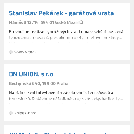
Stanislav Pekárek - garážová vrata
Náměstí 12/14, 594 01 Velké Meziříčí
Provádíme realizaci garážových vrat Lomax (sekční, posuvná,
typizovaná, rolovací), předokenní rolety, roletové překlady
Heluz, markýzy, žaluzie, sítě proti hmyzu, brány (posuvné či
křídlové) a centrální vysavače Husky. Dále také montujeme
www.vrata-pekarek.cz
elektrické zabezpečovací systémy.
BN UNION, s.r.o.
Bechyňská 640, 199 00 Praha
Nabízíme kvalitní vybavení a zásobování dílen, závodů a
řemeslníků. Dodáváme nářadí, nástroje, zásuvky, hadice, tyče,
kartáče, hubice, věšáky, návleky, separátory, navijáky,
elektromateriál značek KNIPEX, IRAZOLA, METABO. Pro
knipex-naradi.cz
stavebníky a moderní domácnosti dovážíme centrální
vysavače SACH.