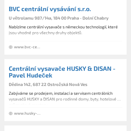
BVC centrální vysávání s.r.o.
U větrolamu 987/14a, 184 00 Praha - Dolní Chabry
Nabízíme centrální vysavače s německou technologií, které
jsou vhodné pro všechny druhy objektů.
www.bvc-centralnivysavani.cz
Centrální vysavače HUSKY & DISAN -
Pavel Hudeček
Dědina 142, 687 22 Ostrožská Nová Ves
Zabýváme se prodejem, instalací a servisem centrálních
vysavačů HUSKY a DISAN pro rodinné domy, byty, hotelové a
průmyslové prostory.
www.husky-slovacko.cz