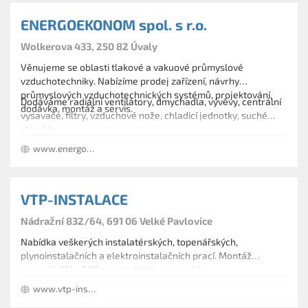
ENERGOEKONOM spol. s r.o.
Wolkerova 433, 250 82 Úvaly
Věnujeme se oblasti tlakové a vakuové průmyslové
vzduchotechniky. Nabízíme prodej zařízení, návrhy
průmyslových vzduchotechnických systémů, projektování,
Dodáváme radiální ventilátory, dmychadla, vývěvy, centrální
dodávka, montáž a servis.
vysavače, filtry, vzduchové nože, chladicí jednotky, suché
chladiče.
www.energoekonom.cz
VTP-INSTALACE
Nádražní 832/64, 691 06 Velké Pavlovice
Nabídka veškerých instalatérských, topenářských,
plynoinstalačních a elektroinstalačních prací. Montáž
rozvodů ZTI a TZB a centrálních vysavačů.
www.vtp-instalace.cz