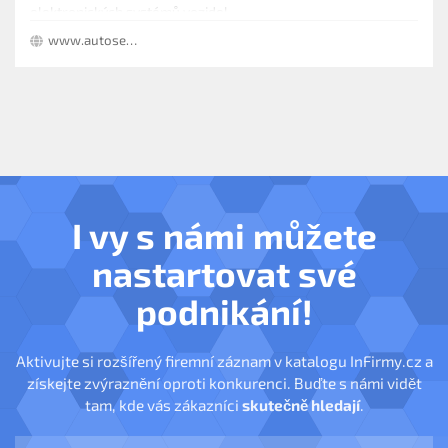
elektronických systémů vozidel.
www.autoservis-cerny.cz
I vy s námi můžete
nastartovat své
podnikání!
Aktivujte si rozšířený firemní záznam v katalogu InFirmy.cz a
získejte zvýraznění oproti konkurenci. Buďte s námi vidět
tam, kde vás zákazníci
skutečně hledají
.