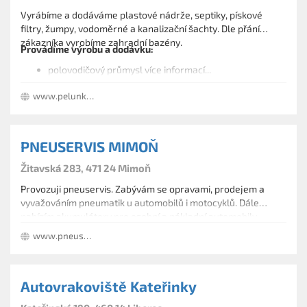
Vyrábíme a dodáváme plastové nádrže, septiky, pískové
filtry, žumpy, vodoměrné a kanalizační šachty. Dle přání
zákazníka vyrobíme zahradní bazény.
Provádíme výrobu a dodávku:
polovodičový průmysl více informací...
plastových septiků, nádrží a žump
www.pelunka.euroregin.cz
vzduchotechniky
absorbční kolony
zahradních bazénů
plastových kanalizačních šachet
PNEUSERVIS MIMOŇ
pískové filtry a biologické čistění vod
galvanických van
Žitavská 283, 471 24 Mimoň
laboratorních stolů a kabin LBZ-01 ; LBUV-01
Provozuji pneuservis. Zabývám se opravami, prodejem a
svařování PE, PP, PVC, PVDF
vyvažováním pneumatik u automobilů i motocyklů. Dále
CNC frézování plastů
nabízím akumulátory pro osobní a nákladní automobily.
Provádím opravy klimatizací.
www.pneuservismimon.cz
Autovrakoviště Kateřinky