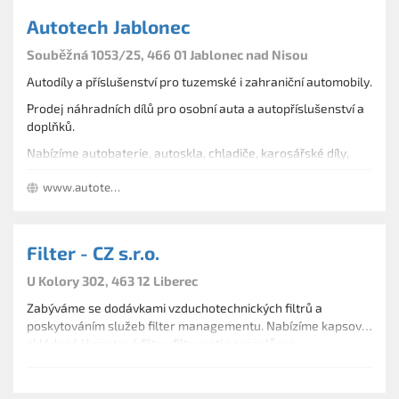
Autotech Jablonec
Souběžná 1053/25, 466 01 Jablonec nad Nisou
Autodíly a příslušenství pro tuzemské i zahraniční automobily.
Prodej náhradních dílů pro osobní auta a autopříslušenství a
doplňků.
Nabízíme autobaterie, autoskla, chladiče, karosářské díly,
oleje a provozní kapaliny, zapalovací kabely, spojky, startéry,
www.autotech-jablonec.cz
alternátory, svíčky, těsnění, tlumiče, atd.
Filter - CZ s.r.o.
U Kolory 302, 463 12 Liberec
Zabýváme se dodávkami vzduchotechnických filtrů a
poskytováním služeb filter managementu. Nabízíme kapsové,
skládané i kazetové filtry, filtr proti aerosolům a
příslušenství. Nabízíme i technické poradenství v oblasti
filtrace, školení, nebo různá měření včetně nežádoucích
částic v konkrétních provozních podmínkách.