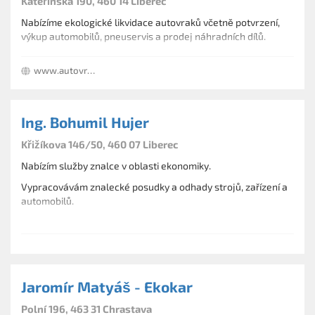
Kateřinská 190, 460 14 Liberec
Nabízíme ekologické likvidace autovraků včetně potvrzení,
výkup automobilů, pneuservis a prodej náhradních dílů.
www.autovrakoviste-liberec.cz
Ing. Bohumil Hujer
Křižíkova 146/50, 460 07 Liberec
Nabízím služby znalce v oblasti ekonomiky.
Vypracovávám znalecké posudky a odhady strojů, zařízení a
automobilů.
Jaromír Matyáš - Ekokar
Polní 196, 463 31 Chrastava