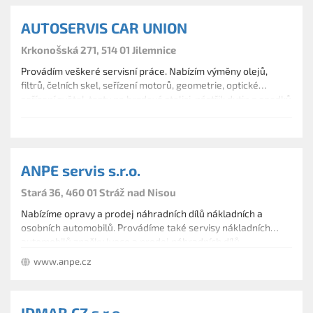
AUTOSERVIS CAR UNION
Krkonošská 271, 514 01 Jilemnice
Provádím veškeré servisní práce. Nabízím výměny olejů,
filtrů, čelních skel, seřízení motorů, geometrie, optické
seřízení světel, testy na brzdové stolici, nástřik dutin a spodků
vozidel. Prodávám náhradní díly na všechny typy automobilů.
ANPE servis s.r.o.
Stará 36, 460 01 Stráž nad Nisou
Nabízíme opravy a prodej náhradních dílů nákladních a
osobních automobilů. Provádíme také servisy nákladních
automobilů značky Iveco a prodej náhradních dílů.
www.anpe.cz
IDMAR CZ s.r.o.