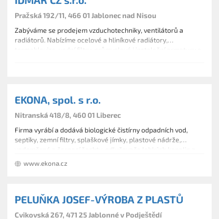
Pražská 192/11, 466 01 Jablonec nad Nisou
Zabýváme se prodejem vzduchotechniky, ventilátorů a
radiátorů. Nabízíme ocelové a hliníkové radiátory,
termohlavice, vodní filtry, průmyslové i instalační armatury a
domácí čistírny.
EKONA, spol. s r.o.
Nitranská 418/8, 460 01 Liberec
Firma vyrábí a dodává biologické čistírny odpadních vod,
septiky, zemní filtry, splaškové jímky, plastové nádrže,
vodoměrné a čerpací šachty, odlučovače lehkých kapalin a
tuků, čistírny
www.ekona.cz
PELUŇKA JOSEF-VÝROBA Z PLASTŮ
Cvikovská 267, 471 25 Jablonné v Podještědí