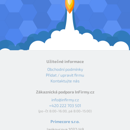
Užitečné informace
Obchodní podmínky
Přidat / upravit firmu
Kontaktujte nás
Zákaznická podpora InFirmy.cz
info@infirmy.cz
+420 222 703 501
(po–čt 8:00–16:00, pá 8:00–15:00)
Primecore s.r.o.
Jankovcova 1037/49