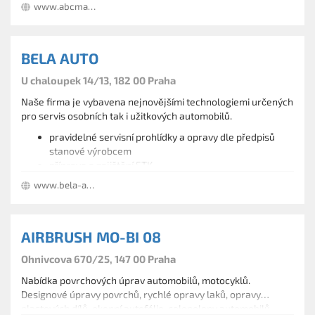
www.abcmagnet.cz
BELA AUTO
U chaloupek 14/13, 182 00 Praha
Naše firma je vybavena nejnovějšími technologiemi určených
pro servis osobních tak i užitkových automobilů.
pravidelné servisní prohlídky a opravy dle předpisů
stanové výrobcem
příprava a zajištění STK
opravy brzd, náprav, řízení
www.bela-auto.cz
výměna olejů - BP + AGIP
diagnostika ATAL - multidiagnostika všech značek
výměny filtrů, rozvodových řemenů, výfuků, spojek,
AIRBRUSH MO-BI 08
lakýrnické práce
mytí a čištění interiérů automobilů
Ohnivcova 670/25, 147 00 Praha
výměna autoskel zdarma (povinné ručení, připojištění)
Nabídka povrchových úprav automobilů, motocyklů.
Designové úpravy povrchů, rychlé opravy laků, opravy
plastových dílů, okenní autofólie, celopolepy automobilů.