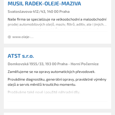
MUSIL RADEK-OLEJE-MAZIVA
Svatoslavova 412/43, 140 00 Praha
Naše firma se specializuje na velkoobchodní a maloobchodní
prodej automobilových olejů, maziv, filtrů, aditiv, ale i jiných
speciálních produktů po celé České republice. Současně
umožňujeme i osobní odběr.
www.oleje-mazivo.cz
ATST s.r.o.
Domkovská 1955/33, 193 00 Praha - Horní Počernice
Zaměřujeme se na opravy automatických převodovek.
Provádíme diagnostiku, generální opravy, pravidelné výměny
olejů a servis měničů kroutícího momentu.
Prodáváme také nové i použité náhradní díly.
Provozujeme půjčovnu automobilů Ford Mustang.
Nabízíme americké automobily.