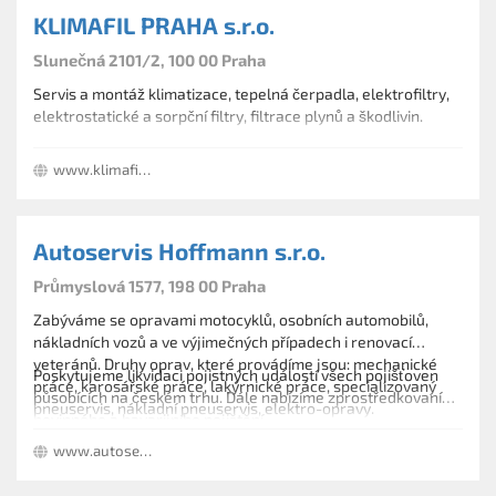
KLIMAFIL PRAHA s.r.o.
Slunečná 2101/2, 100 00 Praha
Servis a montáž klimatizace, tepelná čerpadla, elektrofiltry,
elektrostatické a sorpční filtry, filtrace plynů a škodlivin.
www.klimafil.cz
Autoservis Hoffmann s.r.o.
Průmyslová 1577, 198 00 Praha
Zabýváme se opravami motocyklů, osobních automobilů,
nákladních vozů a ve výjimečných případech i renovací
veteránů. Druhy oprav, které provádíme jsou: mechanické
Poskytujeme likvidaci pojistných událostí všech pojišťoven
práce, karosářské práce, lakýrnické práce, specializovaný
působících na českém trhu. Dále nabízíme zprostředkovaní
pneuservis, nákladní pneuservis, elektro-opravy.
povinného a havarijního pojištění.
www.autoservishoffmann.cz