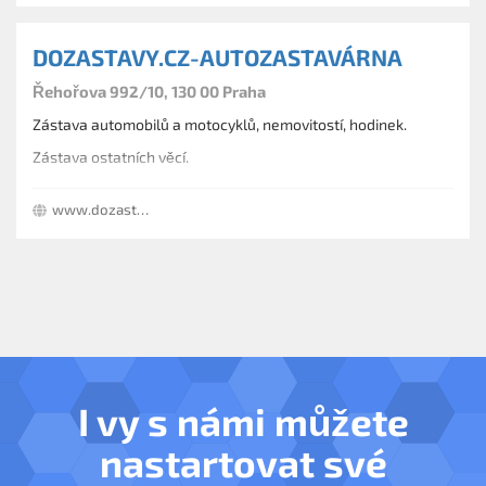
DOZASTAVY.CZ-AUTOZASTAVÁRNA
Řehořova 992/10, 130 00 Praha
Zástava automobilů a motocyklů, nemovitostí, hodinek.
Zástava ostatních věcí.
www.dozastavy.cz
I vy s námi můžete
nastartovat své