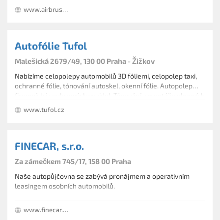
www.airbrush-mo-bi08.cz
Autofólie Tufol
Malešická 2679/49, 130 00 Praha - Žižkov
Nabízíme celopolepy automobilů 3D fóliemi, celopolep taxi,
ochranné fólie, tónování autoskel, okenní fólie. Autopolep
firemních i soukromých vozidel. Tónování a montáže okenních
fólií, potahování automobilů pro firmy i pro soukromé osoby
www.tufol.cz
různých modelů a různých barev. Čištění interiérů
automobilů přípravky od firmy SONAX.
FINECAR, s.r.o.
Za zámečkem 745/17, 158 00 Praha
Naše autopůjčovna se zabývá pronájmem a operativním
leasingem osobních automobilů.
www.finecar.cz