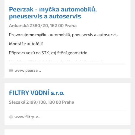
Peerzak - myčka automobilů,
pneuservis a autoservis
Ankarská 2380/20, 162 00 Praha
Provozujeme myčku automobilů, pneuservis a autoservis.
Montáže autofólií.
Příprava vozů na STK, zajištění geometrie.
Nabízíme čištění, údržbu a doplňování klimatizací.
www.peerzak.cz
Prodej a výměna autobaterií.
Specializujeme se na renovace laku rozbrusem.
Ruční mytí interiéru i exteriéru vozidel.
FILTRY VODNÍ s.r.o.
Slezská 2199/108, 130 00 Praha
www.filtry-vodni.cz