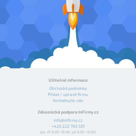
Užitečné informace
Obchodní podmínky
Přidat / upravit firmu
Kontaktujte nás
Zákaznická podpora InFirmy.cz
info@infirmy.cz
+420 222 703 501
(po–čt 8:00–16:00, pá 8:00–15:00)