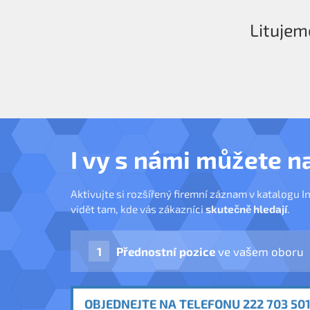
Litujem
I vy s námi můžete n
Aktivujte si rozšířený firemní záznam v katalogu I
vidět tam, kde vás zákazníci
skutečně hledají
.
Přednostní pozice
ve vašem oboru
OBJEDNEJTE NA TELEFONU 222 703 501