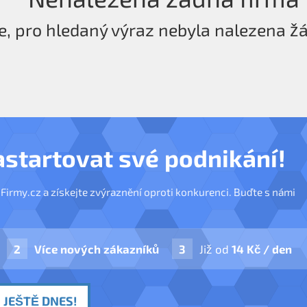
e, pro hledaný výraz nebyla nalezena ž
astartovat své podnikání!
nFirmy.cz a získejte zvýraznění oproti konkurenci. Buďte s námi
Více nových zákazníků
Již od
14 Kč / den
 JEŠTĚ DNES!