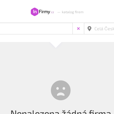
—
katalog firem
Nenalezena žádná firma