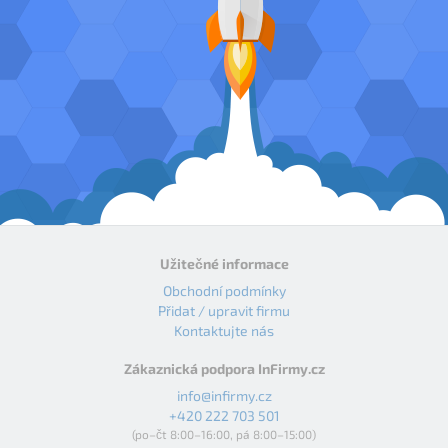
Užitečné informace
Obchodní podmínky
Přidat / upravit firmu
Kontaktujte nás
Zákaznická podpora InFirmy.cz
info@infirmy.cz
+420 222 703 501
(po–čt 8:00–16:00, pá 8:00–15:00)