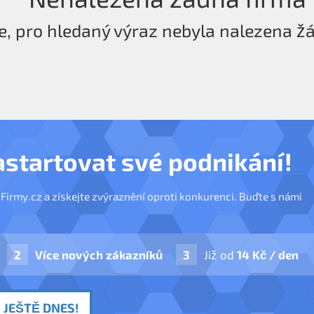
e, pro hledaný výraz nebyla nalezena ž
astartovat své podnikání!
nFirmy.cz a získejte zvýraznění oproti konkurenci. Buďte s námi
Více nových zákazníků
Již od
14 Kč / den
 JEŠTĚ DNES!