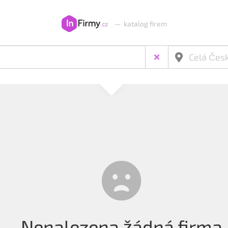
—
katalog firem
Nenalezena žádná firma