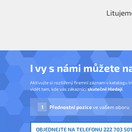
Litujem
I vy s námi můžete n
Aktivujte si rozšířený firemní záznam v katalogu I
vidět tam, kde vás zákazníci
skutečně hledají
.
Přednostní pozice
ve vašem oboru
OBJEDNEJTE NA TELEFONU 222 703 501