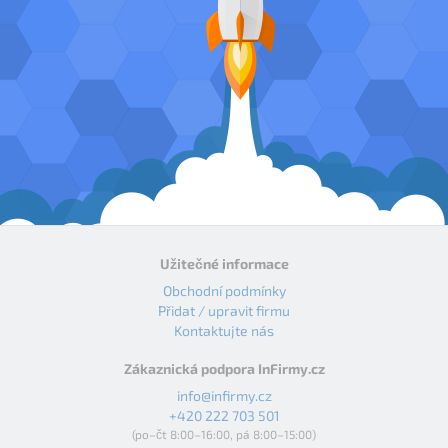
Užitečné informace
Obchodní podmínky
Přidat / upravit firmu
Kontaktujte nás
Zákaznická podpora InFirmy.cz
info@infirmy.cz
+420 222 703 501
(po–čt 8:00–16:00, pá 8:00–15:00)