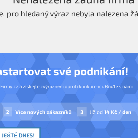
e, pro hledaný výraz nebyla nalezena ž
astartovat své podnikání!
nFirmy.cz a získejte zvýraznění oproti konkurenci. Buďte s námi
Více nových zákazníků
Již od
14 Kč / den
 JEŠTĚ DNES!