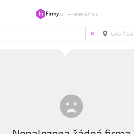
—
katalog firem
Nenalezena žádná firma