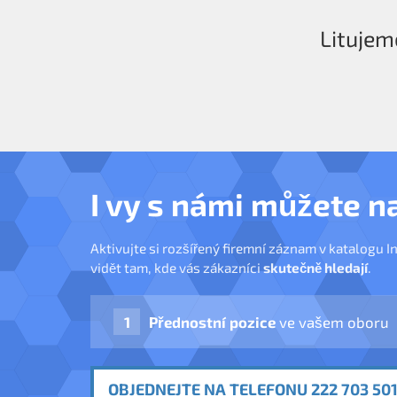
Litujem
I vy s námi můžete n
Aktivujte si rozšířený firemní záznam v katalogu I
vidět tam, kde vás zákazníci
skutečně hledají
.
Přednostní pozice
ve vašem oboru
OBJEDNEJTE NA TELEFONU 222 703 501