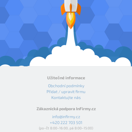
Užitečné informace
Obchodní podmínky
Přidat / upravit firmu
Kontaktujte nás
Zákaznická podpora InFirmy.cz
info@infirmy.cz
+420 222 703 501
(po–čt 8:00–16:00, pá 8:00–15:00)