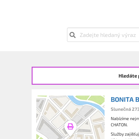
Hledáte 
BONITA 
Slunečná 273
Nabízíme nejm
CHATON.
Služby zajišťu