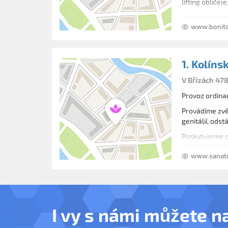
lifting obliče
www.bonita
1. Kolíns
V Břízách 478
Provoz ordinac
Provádíme zvět
genitálií, odst
Poskytujeme o
www.sanato
I vy s námi můžete n