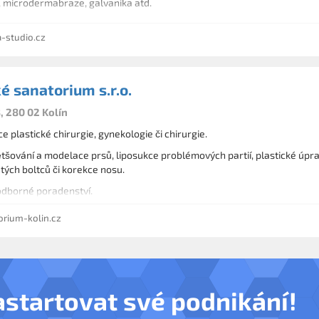
je, microdermabraze, galvanika atd.
-studio.cz
ké sanatorium s.r.o.
, 280 02 Kolín
e plastické chirurgie, gynekologie či chirurgie.
šování a modelace prsů, liposukce problémových partií, plastické úpravy
átých boltců či korekce nosu.
dborné poradenství.
rium-kolin.cz
astartovat své podnikání!