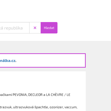
Hledat
nálka.cz
.
 značkami PEVONIA, DECLEOR a LA CHÈVRE / LE
ltrazvuk, ultrazvuková špachtle, ozonizer, vaccum,