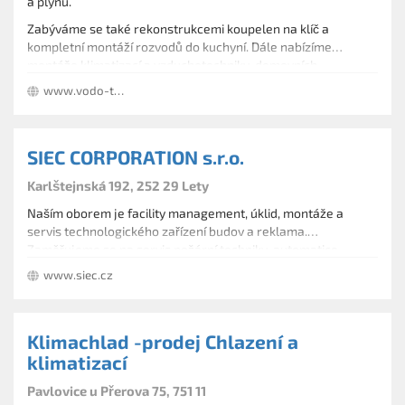
a plynu.
Zabýváme se také rekonstrukcemi koupelen na klíč a
kompletní montáží rozvodů do kuchyní. Dále nabízíme
montáže klimatizací a vzduchotechniky, domovních
plynovodů a hromosvodů.
www.vodo-topo-elektro.cz
SIEC CORPORATION s.r.o.
Karlštejnská 192, 252 29 Lety
Naším oborem je facility management, úklid, montáže a
servis technologického zařízení budov a reklama.
Zaměřujeme se na servis požární techniky, automatice,
vytápění, tepelných čerpadel, vzduchotechniky, klimatizace,
www.siec.cz
měření a regulace, sanity a dalšího.
Klimachlad -prodej Chlazení a
klimatizací
Pavlovice u Přerova 75, 751 11