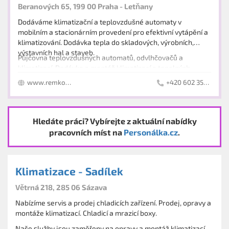
Beranových 65, 199 00 Praha - Letňany
Dodáváme klimatizační a teplovzdušné automaty v
mobilním a stacionárním provedení pro efektivní vytápění a
klimatizování. Dodávka tepla do skladových, výrobních,
výstavních hal a staveb.
Půjčovna teplovzdušných automatů, odvlhčovačů a
klimatizací. Dodávka a montáž klimatizací a tepelných
čerpadel vzduch/voda, země/voda, voda/voda,
www.remko.cz
+420 602 354 309
vzduch/vzduch.
Hledáte práci? Vybírejte z aktuální nabídky
pracovních míst na
Personálka.cz
.
Klimatizace - Sadílek
Větrná 218, 285 06 Sázava
Nabízíme servis a prodej chladicích zařízení. Prodej, opravy a
montáže klimatizací. Chladicí a mrazicí boxy.
Naše služby jsou zaměřeny na opravy a montáž klimatizací,