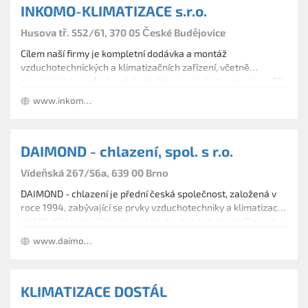
INKOMO-KLIMATIZACE s.r.o.
výroba (stavba) chladících a mrazících boxů
výroba chlazení na míru
Husova tř. 552/61, 370 05 České Budějovice
dodávka a montáž chladících zařízení pro
gastroprovozy *TEPELNÁ ČERPADLA
Cílem naší firmy je kompletní dodávka a montáž
dodávka a montáž tepelných čerpadel VZDUCH - VODA
vzduchotechnických a klimatizačních zařízení, včetně
souvisejících profesí a následného pravidelného servisu - OD
NÁVRHU PO REALIZACI.
www.inkomo-klimatizace.cz
DAIMOND - chlazení, spol. s r.o.
Vídeňská 267/56a, 639 00 Brno
DAIMOND - chlazení je přední česká společnost, založená v
roce 1994, zabývající se prvky vzduchotechniky a klimatizací
na klíč. K hlavním činnostem, které vykonáváme, patří servis a
montáž klimatizací, teplovzdušného vytápění, větrání, vlhčení
www.daimond.cz
či odvlhčování a mnoho dalšího. Spolupracujeme s mnoha
významnými výrobci a dodáváme a montujeme
vzduchotechnické prvky.
KLIMATIZACE DOSTÁL