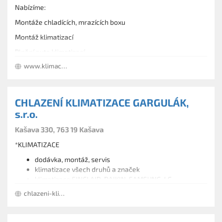
Nabízíme:
Montáže chladících, mrazících boxu
Montáž klimatizací
Plnění auto klimatizací
www.klimachlad.cz
Opravy a servis chlazení
Revize těsnosti chladících okruhů
Projektová činnost a poradenství
CHLAZENÍ KLIMATIZACE GARGULÁK,
s.r.o.
Kašava 330, 763 19 Kašava
*KLIMATIZACE
dodávka, montáž, servis
klimatizace všech druhů a značek
klimatizace SINCLAIR, DAIKIN, SAMSUNG, LG,
PANASONIC, TOSHIBA a další
chlazeni-klimatizace.eu/
klimatizace do domů, bytů, kanceláří, výrobních nebo
obchodních provozů *CHLAZENÍ
servis chladících zařízení všech druhů