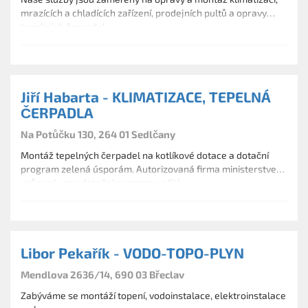
mrazících a chladících zařízení, prodejních pultů a opravy
tepelných čerpadel.
Jiří Habarta - KLIMATIZACE, TEPELNÁ
ČERPADLA
Na Potůčku 130, 264 01 Sedlčany
Montáž tepelných čerpadel na kotlíkové dotace a dotační
program zelená úsporám. Autorizovaná firma ministerstvem
průmyslu pro dotační programy z EU.
Libor Pekařík - VODO-TOPO-PLYN
Mendlova 2636/14, 690 03 Břeclav
Zabýváme se montáží topení, vodoinstalace, elektroinstalace