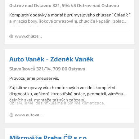
Ostrov nad Oslavou 321, 594 45 Ostrov nad Oslavou
Kompletní dodávky a montáž průmyslového chlazení. Chladící
a mrazící boxy, šokové zmrazování, chladiče kapalin, izolace,
chladírenské dveře. Klimatizace bytů, kanceláří a pracovních
prostor. Speciální aplikace chlazení.
www.chlazeni-spacek.cz
Auto Vaněk - Zdeněk Vaněk
Slavníkovců 321/14, 709 00 Ostrava
Provozujeme pneuservis.
Zajistíme opravy všech motorových vozidel, kompletní
diagnostiku, veškeré karosářské práce, geometrii, výměnu
čelních skel, montáže tažných zařízení.
Opravujeme, desinfikujeme a plníme klimatizace.
www.autovanek.cz
Mikrověže Praha ČR s.r.o.