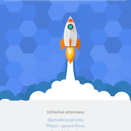
Užitečné informace
Obchodní podmínky
Přidat / upravit firmu