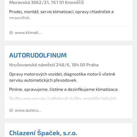
Moravská 3062/21, 767 01 Kroměříž
Prodej, montáž, servis klimatizací, opravy chladniček a
mrazniček.
www.klimatizace-dostal.cz
AUTORUDOLFINUM
Hrušovanské náměstí 248/6, 184 00 Praha
Opravy motorových vozidel, diagnostika motorů včetně
servisu automatických převodovek.
Plníme, opravujeme, čistíme a dezinfikujeme klimatizace.
Služby pneuservisu i odtahové služby, montáže tažných
zařízení.
www.autorudolfinum.cz
Příprava na STK i emise.
Chlazení Špaček, s.r.o.