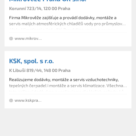
Korunní 723/14, 120 00 Praha
Firma Mikrověže zajišťuje a provádí dodávky, montáže a
servis malých atmosférických chladičů vody pro průmyslové
účely, klimatizaci a jiné užití. Provádíme revize a opravy
nových mikrochladičů i starších, dříve instalovaných všech
www.mikroveze.cz
typů a to jak tuzemských, tak i zahraničních.
KSK, spol. s r.o.
K Libuši 819/44, 148 00 Praha
Realizujeme dodávky, montáže a servis vzduchotechniky,
tepelných čerpadel i montáže a servis klimatizace. Všechna
tato zařízení dodáváme a realizujeme dle Vašich požadavků
do bytů, rodinných domů, kanceláří, státních institucí nebo
www.kskpraha.cz
hal.