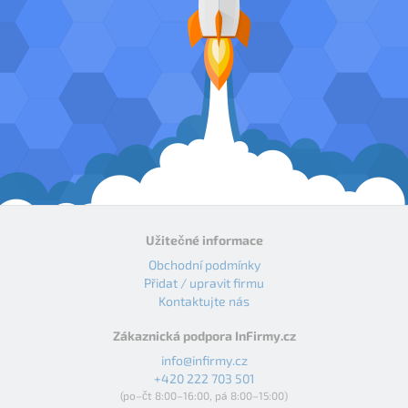
Užitečné informace
Obchodní podmínky
Přidat / upravit firmu
Kontaktujte nás
Zákaznická podpora InFirmy.cz
info@infirmy.cz
+420 222 703 501
(po–čt 8:00–16:00, pá 8:00–15:00)