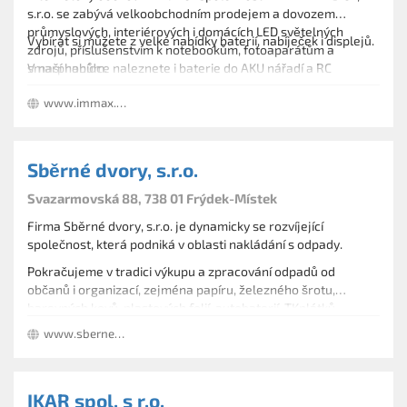
s.r.o. se zabývá velkoobchodním prodejem a dovozem
průmyslových, interiérových i domácích LED světelných
Vybírat si můžete z velké nabídky baterií, nabíječek i displejů.
zdrojů, příslušenstvím k notebookům, fotoaparátům a
smarphonům.
V naší nabídce naleznete i baterie do AKU nářadí a RC
modelů.
www.immax.cz
Sběrné dvory, s.r.o.
Svazarmovská 88, 738 01 Frýdek-Místek
Firma Sběrné dvory, s.r.o. je dynamicky se rozvíjející
společnost, která podniká v oblasti nakládání s odpady.
Pokračujeme v tradici výkupu a zpracování odpadů od
občanů i organizací, zejména papíru, železného šrotu,
barevných kovů, plastových folií, autobaterií, TKplátků.
Všechny provozovny jsou místem zpětného odběru
www.sbernedvory.cz
elektrozařízení a baterií. Provádíme sběr, výkup a zpracování
elektroodpadů.
V létě a na podzim společně s ovocnářskou firmou
organizujeme výkup ovoce.
IKAR spol. s r.o.