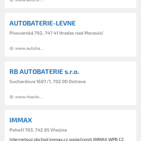
komise
oceňování
pojištění
financování vozidel
AUTOBATERIE-LEVNE
servisní prohlídky
pneuservis
Pivovarská 792, 747 41 Hradec nad Moravicí
odtah
ekologická likvidace - zdarma
www.autobaterie-levne.eshop-zdarma.cz
RB AUTOBATERIE s.r.o.
Suchardova 1687/1, 702 00 Ostrava
www.rbautobaterie.cz
IMMAX
Pohoří 703, 742 85 Vřesina
Internetový obchod immax.cz společnosti IMMAX WPB CZ,