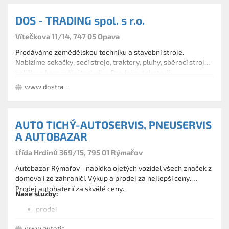
DOS - TRADING spol. s r.o.
Vítečkova 11/14, 747 05 Opava
Prodáváme zemědělskou techniku a stavební stroje.
Nabízíme sekačky, secí stroje, traktory, pluhy, sběrací stroje,
baličky a komunální techniku. Prodej autobaterií.
www.dostrading.eu
AUTO TICHÝ-AUTOSERVIS, PNEUSERVIS
A AUTOBAZAR
třída Hrdinů 369/15, 795 01 Rýmařov
Autobazar Rýmařov - nabídka ojetých vozidel všech značek z
domova i ze zahraničí. Výkup a prodej za nejlepší ceny.
Prodej autobaterií za skvělé ceny.
Naše služby:
prodej
výkup
www.autotichy.net