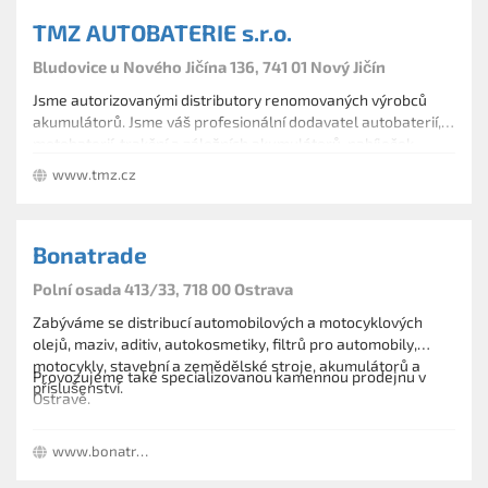
TMZ AUTOBATERIE s.r.o.
Bludovice u Nového Jičína 136, 741 01 Nový Jičín
Jsme autorizovanými distributory renomovaných výrobců
akumulátorů. Jsme váš profesionální dodavatel autobaterií,
motobaterií, trakční a záložních akumulátorů, nabíječek,
autochemie a autokosmetiky, automobilových doplňků a
www.tmz.cz
příslušenství.
Bonatrade
Polní osada 413/33, 718 00 Ostrava
Zabýváme se distribucí automobilových a motocyklových
olejů, maziv, aditiv, autokosmetiky, filtrů pro automobily,
motocykly, stavební a zemědělské stroje, akumulátorů a
Provozujeme také specializovanou kamennou prodejnu v
příslušenství.
Ostravě.
www.bonatrade.cz