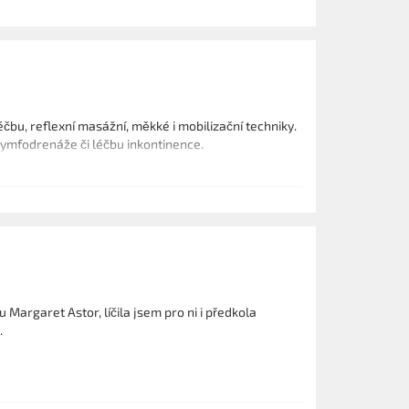
čbu, reflexní masážní, měkké i mobilizační techniky.
 lymfodrenáže či léčbu inkontinence.
Margaret Astor, líčila jsem pro ni i předkola
.