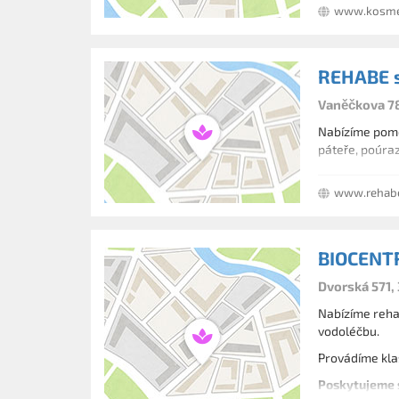
www.kosmet
REHABE s.
Vaněčkova 78
Nabízíme pomoc
páteře, poúraz
www.rehab
BIOCENTR
Dvorská 571,
Nabízíme rehab
vodoléčbu.
Provádíme kla
Poskytujeme s