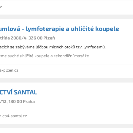
z
umlová - lymfoterapie a uhličité koupele
třída 2080/4, 326 00 Plzeň
nacích se zabýváme léčbou mízních otoků tzv. lymfedémů.
eme suché uhličité koupele a rekondiční masáže.
e-plzen.cz
CTVÍ SANTAL
12, 180 00 Praha
ctvi-santal.cz