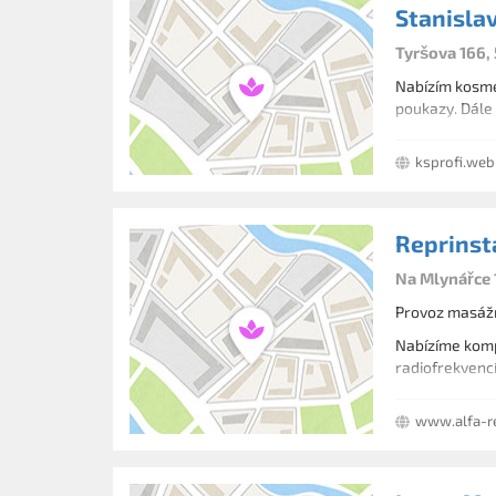
Stanisla
Tyršova 166, 
Nabízím kosmet
poukazy. Dále 
ksprofi.we
Reprinsta
Na Mlynářce 
Provoz masážn
Nabízíme kompl
radiofrekvencí
www.alfa-re