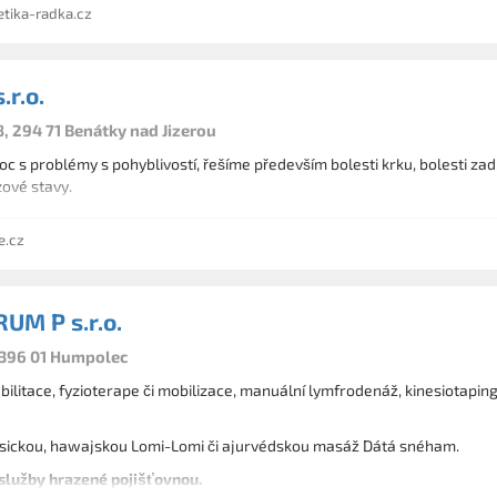
ika-radka.cz
r.o.
, 294 71 Benátky nad Jizerou
 s problémy s pohyblivostí, řešíme především bolesti krku, bolesti zad, 
ové stavy.
e.cz
UM P s.r.o.
 396 01 Humpolec
ilitace, fyzioterape či mobilizace, manuální lymfrodenáž, kinesiotaping
sickou, hawajskou Lomi-Lomi či ajurvédskou masáž Dátá snéham.
lužby hrazené pojišťovnou.