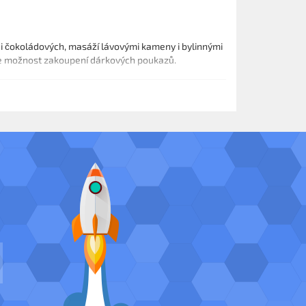
 i čokoládových, masáží lávovými kameny i bylinnými
eme možnost zakoupení dárkových poukazů.