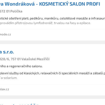
va Wondráková - KOSMETICKÝ SALON PROFI
572 01 Polička
ické ošetření pleti, pedikůru, manikůru, celotělové masáže a infrasaun
provádím přístrojovou lymfodrenáž, trvalou na řasy a epilace.
bnode.cz
 s.r.o.
128/6, 757 01 Valašské Meziříčí
ího a regeneračního salonu.
exní služby od klasických, relaxačních či speciálních masáží a zábalů p
 a solarium.
lax.cz