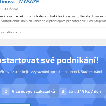
linová - MASÁŽE
6 01 Tišnov
asérských a rekondičních služeb. Nabídka klasických, thajských masáží
h lymfodrenáží dolních končetin či přístrojové presoterapie. Poskytuj
e-malinova.cz
astartovat své podnikání!
nFirmy.cz a získejte zvýraznění oproti konkurenci. Buďte s námi
Více nových zákazníků
Již od
14 Kč / den