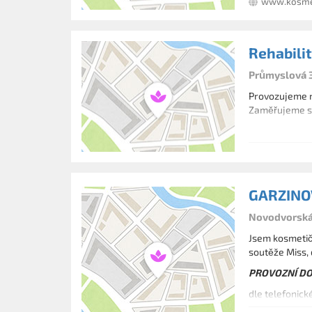
www.kosmet
Rehabilit
Průmyslová 3
Provozujeme re
Zaměřujeme se 
GARZINO
Novodvorská 
Jsem kosmetičk
soutěže Miss, 
PROVOZNÍ DO
dle telefonic