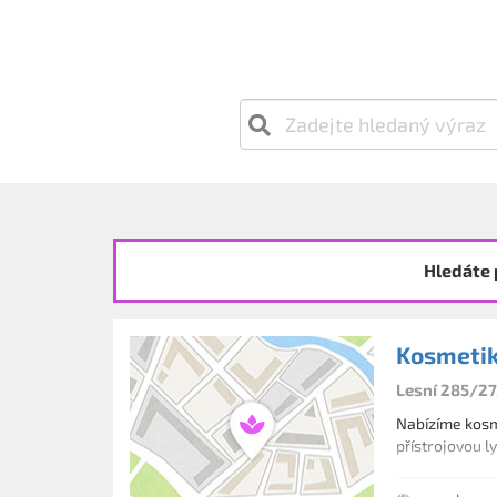
Hledáte 
Kosmetik
Lesní 285/27
Nabízíme kosme
přístrojovou l