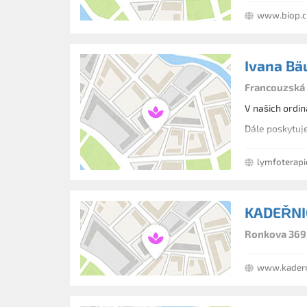
www.biop.c
Ivana Bä
Francouzská 
V našich ordi
Dále poskytuj
lymfoterapi
KADEŘNI
Ronkova 369/
www.kaderni