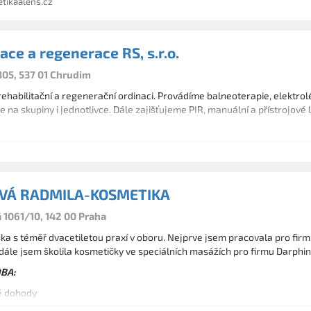
ikaalens.cz
ace a regenerace RS, s.r.o.
05, 537 01 Chrudim
habilitační a regenerační ordinaci. Provádíme balneoterapie, elektrolé
na skupiny i jednotlivce. Dále zajišťujeme PIR, manuální a přístrojové
VÁ RADMILA-KOSMETIKA
1061/10, 142 00 Praha
a s téměř dvacetiletou praxí v oboru. Nejprve jsem pracovala pro firmu 
dále jsem školila kosmetičky ve speciálních masážích pro firmu Darphin
BA:
ké dohody