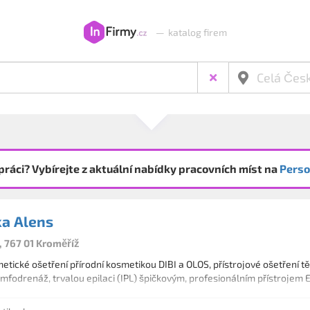
—
katalog firem
práci? Vybírejte z aktuální nabídky pracovních míst na
Perso
a Alens
, 767 01 Kroměříž
tické ošetření přírodní kosmetikou DIBI a OLOS, přístrojové ošetření těl
ymfodrenáž, trvalou epilaci (IPL) špičkovým, profesionálním přístrojem E-