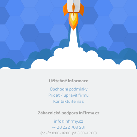
Užitečné informace
Obchodní podmínky
Přidat / upravit firmu
Kontaktujte nás
Zákaznická podpora InFirmy.cz
info@infirmy.cz
+420 222 703 501
(po–čt 8:00–16:00, pá 8:00–15:00)