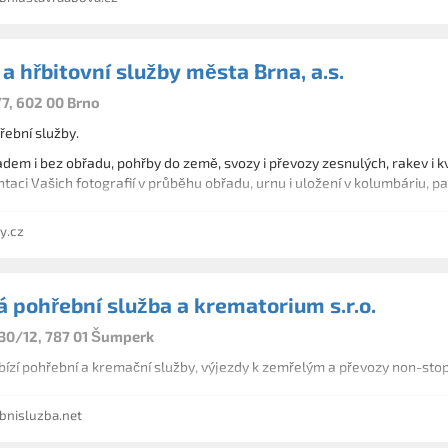
a hřbitovní služby města Brna, a.s.
/7, 602 00 Brno
řební služby.
dem i bez obřadu, pohřby do země, svozy i převozy zesnulých, rakev i kv
taci Vašich fotografií v průběhu obřadu, urnu i uložení v kolumbáriu, pa
y.cz
 pohřební služba a krematorium s.r.o.
30/12, 787 01 Šumperk
ízí pohřební a kremační služby, výjezdy k zemřelým a převozy non-sto
nisluzba.net