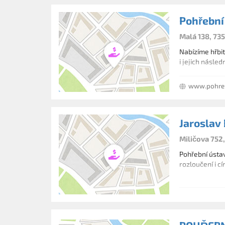
Pohřební
Malá 138, 73
Nabízíme hřbit
i jejich násle
www.pohreb
Jaroslav
Miličova 752
Pohřební ústav
rozloučení i c