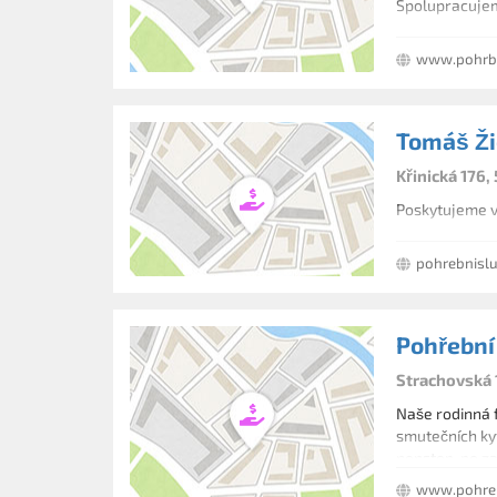
Spolupracujem
www.pohrb
Tomáš Ži
Křinická 176
Poskytujeme ve
pohrebnislu
Pohřební
Strachovská 
Naše rodinná f
smutečních kyt
nonstop, po z
www.pohreb