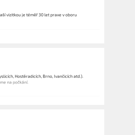
ší vizitkou je téměř 30 let praxe v oboru
cích, Hostěradicích, Brno, Ivančicích atd.).
eme na počkání.