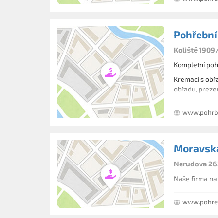
Pohřební 
Koliště 1909
Kompletní poh
Kremaci s obřa
obřadu, prezen
www.pohrb
Moravská
Nerudova 26
Naše firma nab
www.pohreb