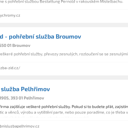
e s pohřební službou Bestattung Pernold v rakouském Mistelbachu.
ychromy.cz
d - pohřební služba Broumov
, 550 01 Broumov
škeré pohřební služby, převozy zesnulých, rozloučení se se zesnulými 
zba-zid.cz/
 služba Pelhřimov
1905, 393 01 Pelhřimov
irma zajišťuje veškeré pohřební služby. Pokud si to budete přát, zajis
ic a věnců, výrobu a vytištění parte, nebo pouze poradíme, co je třeba
avolání kdykoliv přijedeme, abychom Vám pomohli.
nisluzbapelhrimov.cz