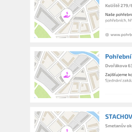
Koliště 279/
Naše pohřební 
pohřebních, hř
www.pohrb
Pohřební
Dvořákova 63
Zajišťujeme ko
Sjednání zaká
STACHOV
Smetanův okr