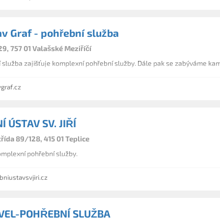
av Graf - pohřební služba
9, 757 01 Valašské Meziříčí
Naše pohřební služba zajišťuje komplexní pohřební služby. Dále pak se zab
graf.cz
 ÚSTAV SV. JIŘÍ
ída 89/128, 415 01 Teplice
omplexní pohřební služby.
iustavsvjiri.cz
AVEL-POHŘEBNÍ SLUŽBA