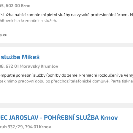
65, 602 00 Brno
služba nabízí komplexní pietní služby na vysoké profesionální úrovni. Na
bitovních a kremačních služeb.
y.eu
 služba Mikeš
8, 672 01 Moravský Krumlov
mpletní pohřební služby (pohřby do země, kremační rozloučení ve Vémysli
zek mimo pracovní dobu po předchozí telefonické domluvě. Parte tiskn
EC JAROSLAV - POHŘEBNÍ SLUŽBA Krnov
uh 332/29, 794 01 Krnov