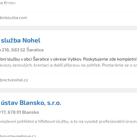
ba Krnov
bnisluzba.com
 služba Nohel
 216, 683 52 Šaratice
ní službu v obci Šaratice v okrese Vyškov. Poskytujeme zde kompletní 
evozy zesnulých, kremaci a další přípravu na pohřeb. Postaráme se o smu
nictvinohel.cz
ústav Blansko, s.r.o.
/17, 678 01 Blansko
mplexní pohřební a hřbitovní služby, a to na vysoké profesionální úrovni
niustavraabova.cz