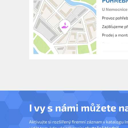
POHŘEBN
U Nemocnice 
Provoz pohřeb
Zajišťujeme p
Prodej a mont
Opravy a reno
Prodej pohřeb
I vy s námi můžete n
Aktivujte si rozšířený firemní záznam v katalogu I