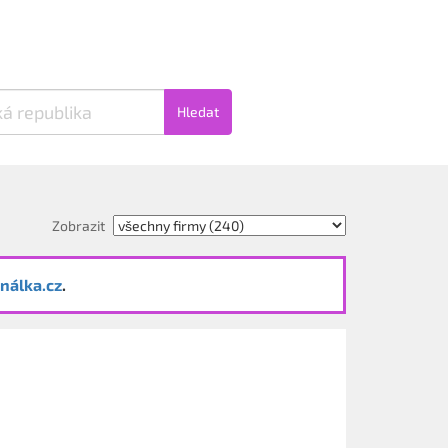
Hledat
Zobrazit
nálka.cz
.