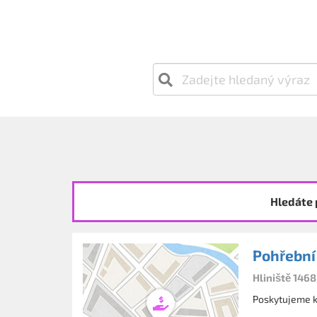
Hledáte 
Pohřební
Hliniště 146
Poskytujeme ko