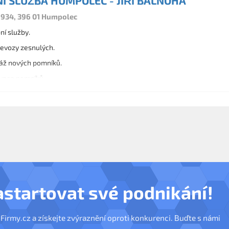
Í SLUŽBA HUMPOLEC - JIŘÍ BALNOHA
934, 396 01 Humpolec
ní služby.
řevozy zesnulých.
áž nových pomníků.
vace pomníků.
ních doplňků.
astartovat své podnikání!
nFirmy.cz a získejte zvýraznění oproti konkurenci. Buďte s námi