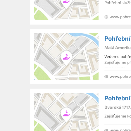
Pohřební služ
www.pohre
Pohřební
Malá Amerika
Vedeme pohřeb
Zajišťujeme př
dané chvíle.
www.pohreb
Pohřební 
Dvorská 1717
Zajišťujeme ko
www.pohreb