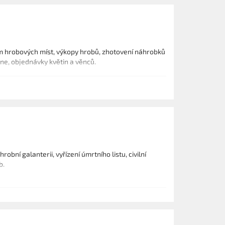
em hrobových míst, výkopy hrobů, zhotovení náhrobků
ene, objednávky květin a věnců.
bní galanterii, vyřízení úmrtního listu, civilní
b.