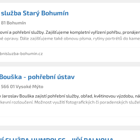
 služba Starý Bohumín
5 81 Bohumín
ovní a pohřební služby. Zajišťujeme kompletní vyřízení pohřbu, pronáj
dné opravy. Dále zajišťujeme také obnovu písma, rytiny portrétů do kam
nisluzba-bohumin.cz
 Bouška - pohřební ústav
, 566 01 Vysoké Mýto
 Jaroslav Bouška zajistí pohřební služby, obřad, květinovou výzdobu, náhro
írkevní rozloučení. Možnost využití fotografických či poradenských služe