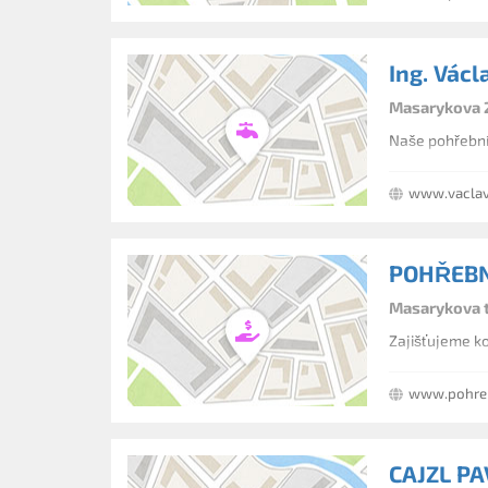
Ing. Václ
Masarykova 2
www.vaclav
POHŘEBNÍ
Masarykova tř
Zajišťujeme k
www.pohrebn
CAJZL P