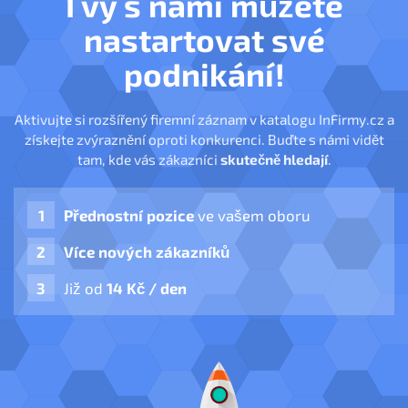
I vy s námi můžete
nastartovat své
podnikání!
Aktivujte si rozšířený firemní záznam v katalogu InFirmy.cz a
získejte zvýraznění oproti konkurenci. Buďte s námi vidět
tam, kde vás zákazníci
skutečně hledají
.
Přednostní pozice
ve vašem oboru
Více nových zákazníků
Již od
14 Kč / den