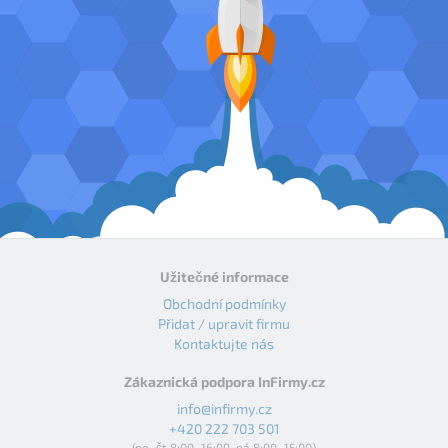
Užitečné informace
Obchodní podmínky
Přidat / upravit firmu
Kontaktujte nás
Zákaznická podpora InFirmy.cz
info@infirmy.cz
+420 222 703 501
(po–čt 8:00–16:00, pá 8:00–15:00)