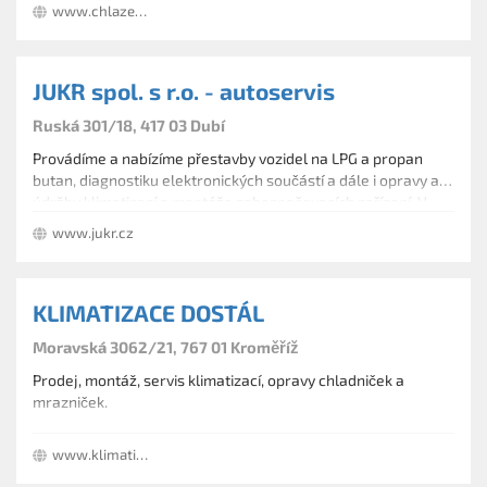
www.chlazenivlk.cz
i firmy.
Prodej, servis klimatizací.
JUKR spol. s r.o. - autoservis
Ruská 301/18, 417 03 Dubí
Provádíme a nabízíme přestavby vozidel na LPG a propan
butan, diagnostiku elektronických součástí a dále i opravy a
údržby klimatizací a montáže zabezpečovacích zařízení. V
našem autoservisu měříme emise, seřizujeme geometrii kol,
www.jukr.cz
opravujeme brzdové soustavy. Přezouváme a vyvažujeme
pneumatiky, opravujeme průpichy. Provádíme výměny
výfukových potrubí, výměny a prodej autoskel, opravy
KLIMATIZACE DOSTÁL
motorů. Provádíme autoklempířské a autolakýrnické práce.
Moravská 3062/21, 767 01 Kroměříž
Prodej, montáž, servis klimatizací, opravy chladniček a
mrazniček.
www.klimatizace-dostal.cz