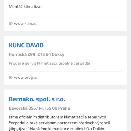
Montáž klimatizací
Plnění auto klimatizací
www.klimachlad.cz
Opravy a servis chlazení
Revize těsnosti chladících okruhů
Projektová činnost a poradenství
KUNC DAVID
Hornická 299, 273 64 Doksy
Prodej a servis klimatizací, tepelná čerpadla
www.programklima.cz
Bernako, spol. s r.o.
Bavorská 856/14, 155 00 Praha
Jsme oficiálním distributorem klimatizací a tepelných
čerpadel a také servisním partnerem předních výrobců
klimatizací. Nabízíme klimatizace značek LG a Daikin.