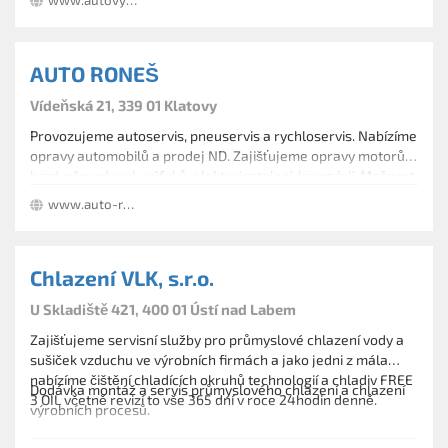
www.autovysocina.cz
vyměňujeme poškozená skla a prodáváme příslušenství.
AUTO RONEŠ
Vídeňská 21, 339 01 Klatovy
Provozujeme autoservis, pneuservis a rychloservis. Nabízíme
opravy automobilů a prodej ND. Zajišťujeme opravy motorů,
brzd, převodovek, výfuků, elektroinstalací, karosérií. Možnost
lakování. Opravy a servis klimatizací. Specializujeme se
www.auto-rones.cz
zejména na značky Seat, Škoda, Audi a VW.
Chlazení VLK, s.r.o.
U Skladiště 421, 400 01 Ústí nad Labem
Zajišťujeme servisní služby pro průmyslové chlazení vody a
sušiček vzduchu ve výrobních firmách a jako jedni z mála
nabízíme čištění chladících okruhů technologií a chladiv FREE
Dodávka montáž a servis průmyslového chlazení a chlazení
3 OIL včetně revizí to vše 365 dní v roce 24hodin denně.
výrobních procesů.
Montáž tepelných čerpadel, podlahového vytápění pro domy