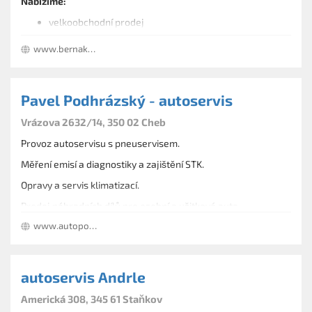
Nabízíme:
velkoobchodní prodej
montáž klimatizace
www.bernako.cz
dílenský servis a provozní údržbu zařízení
distribuci náhradních dílů za příznivé ceny v krátkých
dodacích lhůtách
Pavel Podhrázský - autoservis
Vrázova 2632/14, 350 02 Cheb
Provoz autoservisu s pneuservisem.
Měření emisí a diagnostiky a zajištění STK.
Opravy a servis klimatizací.
Prodej náhradních dílů pro osobní a užitková auta.
www.autopodhrazsky.cz
Odtahová služba.
autoservis Andrle
Americká 308, 345 61 Staňkov