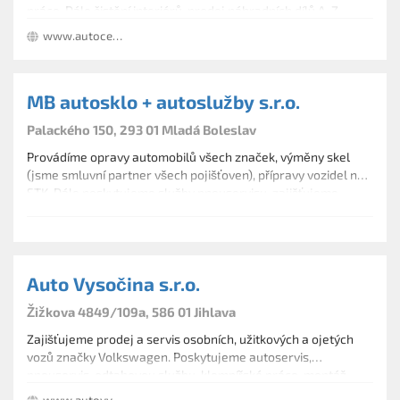
práce. Dále čistění interiérů, prodej náhradních dílů A-Z,
půjčovna vozidel, prodej ojetých automobilů. Financování u
www.autocentrum-mlm.cz
Sautofinance.
MB autosklo + autoslužby s.r.o.
Palackého 150, 293 01 Mladá Boleslav
Provádíme opravy automobilů všech značek, výměny skel
(jsme smluvní partner všech pojišťoven), přípravy vozidel na
STK. Dále poskytujeme služby pneuservisu, zajišťujeme
prodej pneumatik a plnění a čištění klimatizací.
Auto Vysočina s.r.o.
Žižkova 4849/109a, 586 01 Jihlava
Zajišťujeme prodej a servis osobních, užitkových a ojetých
vozů značky Volkswagen. Poskytujeme autoservis,
pneuservis, odtahovou službu, klempířské práce, montáž,
údržbu a opravy klimatizací, půjčovnu vozidel, mytí aut,