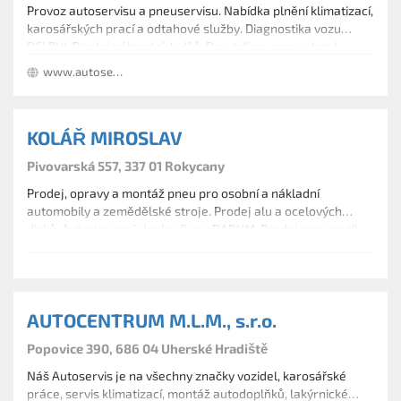
Provoz autoservisu a pneuservisu. Nabídka plnění klimatizací,
karosářských prací a odtahové služby. Diagnostika vozu
DELPHI. Prodej náhradních dílů. Provádíme opravy brzd,
karosérií a klimatizací, výměnu olejů, kapalin, tlumičů čepů,
www.autoservis-autodily-andrle.cz
spojkových sad, výfuků či katalyzátorů a další mechanické
práce.
KOLÁŘ MIROSLAV
Pivovarská 557, 337 01 Rokycany
Prodej, opravy a montáž pneu pro osobní a nákladní
automobily a zemědělské stroje. Prodej alu a ocelových
disků. Autorizovaný dealer firmy BARUM. Prodej pneumatik
všech značek. Provádíme plnění klimatizací a hlídání tlaku
TPMS.
AUTOCENTRUM M.L.M., s.r.o.
Popovice 390, 686 04 Uherské Hradiště
Náš Autoservis je na všechny značky vozidel, karosářské
práce, servis klimatizací, montáž autodoplňků, lakýrnické