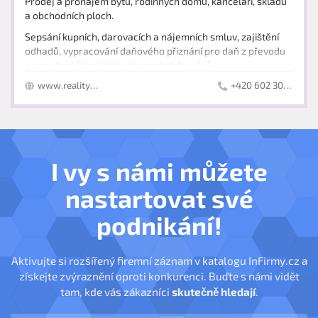
Prodej a pronájem bytů, rodinných domů, kanceláří, skladů
a obchodních ploch.
Sepsání kupních, darovacích a nájemních smluv, zajištění
odhadů, vypracování daňového přiznání pro daň z převodu
nemovitostí či zajištění hypotečních úvěrů.
www.reality-pacovska.cz
+420 602 304 664
Zajišťujeme správu komerčních nemovitostí.
I vy s námi můžete
nastartovat své
podnikání!
Aktivujte si rozšířený firemní záznam v katalogu InFirmy.cz a
získejte zvýraznění oproti konkurenci. Buďte s námi vidět
tam, kde vás zákazníci
skutečně hledají
.