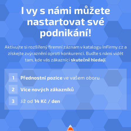
I vy s námi můžete
nastartovat své
podnikání!
Aktivujte si rozšířený firemní záznam v katalogu InFirmy.cz a
získejte zvýraznění oproti konkurenci. Buďte s námi vidět
tam, kde vás zákazníci
skutečně hledají
.
Přednostní pozice
ve vašem oboru
Více nových zákazníků
Již od
14 Kč / den