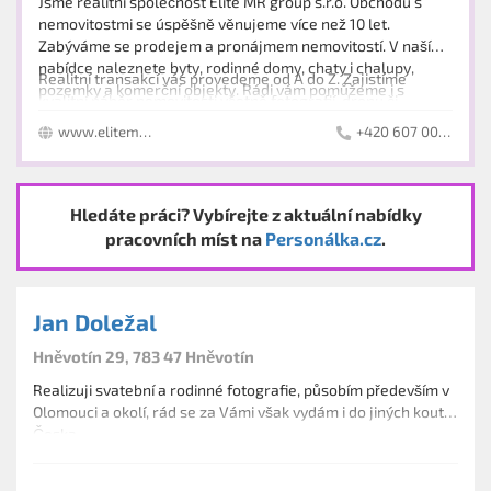
Jsme realitní společnost Elite MR group s.r.o. Obchodu s
nemovitostmi se úspěšně věnujeme více než 10 let.
Zabýváme se prodejem a pronájmem nemovitostí. V naší
nabídce naleznete byty, rodinné domy, chaty i chalupy,
Realitní transakcí vás provedeme od A do Z. Zajistíme
pozemky a komerční objekty. Rádi vám pomůžeme i s
kvalitní náběr nemovitosti včetně fotografií, dronu či
investičními příležitostmi a developerskými projekty.
videoprohlídky. Inzerát umístíme na realitní servery,
www.elitemrgroup.cz
+420 607 009 608
webové stránky i sociální sítě. Uskutečníme prohlídky a
Jsme vám partnerem po dobu celého obchodu.
vybereme vhodného zájemce. Poté zařídíme právní i
finanční servis, advokátní úschovu, katastr nemovitostí a
Kanceláře:
předání bytu včetně předávacího protokolu a přepisu
Hledáte práci? Vybírejte z aktuální nabídky
Jaselská 607/1, 293 01 Mladá Boleslav
energií.
pracovních míst na
Personálka.cz
.
Malé Valy 220/25, 288 02 Nymburk
Jan Doležal
Hněvotín 29, 783 47 Hněvotín
Realizuji svatební a rodinné fotografie, působím především v
Olomouci a okolí, rád se za Vámi však vydám i do jiných koutů
Česka.