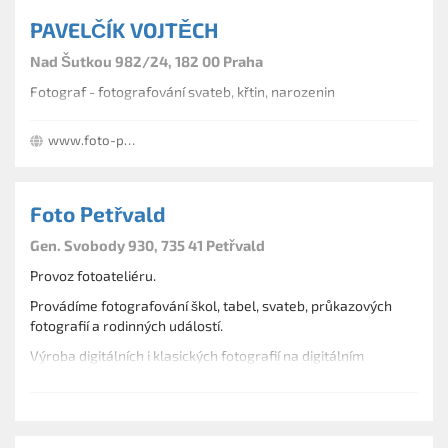
PAVELČÍK VOJTĚCH
Nad Šutkou 982/24, 182 00 Praha
Fotograf - fotografování svateb, křtin, narozenin
www.foto-pavelcik.cz
Foto Petřvald
Gen. Svobody 930, 735 41 Petřvald
Provoz fotoateliéru.
Provádíme fotografování škol, tabel, svateb, průkazových
fotografií a rodinných událostí.
Výroba digitálních i klasických fotografií na digitálním
minilabu.