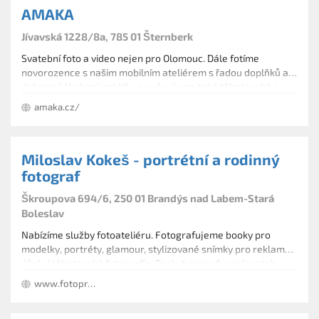
AMAKA
Jívavská 1228/8a, 785 01 Šternberk
Svatební foto a video nejen pro Olomouc. Dále fotíme
novorozence s našim mobilním ateliérem s řadou doplňků a
dekorací. V rámci nabídky se věnujeme také těhotenské a
rodinné fotografie a natáčení hudebních klipů.
amaka.cz/
Miloslav Kokeš - portrétní a rodinný
fotograf
Škroupova 694/6, 250 01 Brandýs nad Labem-Stará
Boleslav
Nabízíme služby fotoateliéru. Fotografujeme booky pro
modelky, portréty, glamour, stylizované snímky pro reklamní
účely i těhotenské fotografie. Poskytujeme focení svateb,
předsvatebních portrétů, dětí, uměleckých aktů i
www.fotoproweb.cz
stylizovaných fotografií jídla.