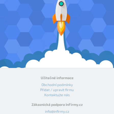
Užitečné informace
Obchodní podmínky
Přidat / upravit firmu
Kontaktujte nás
Zákaznická podpora InFirmy.cz
info@infirmy.cz