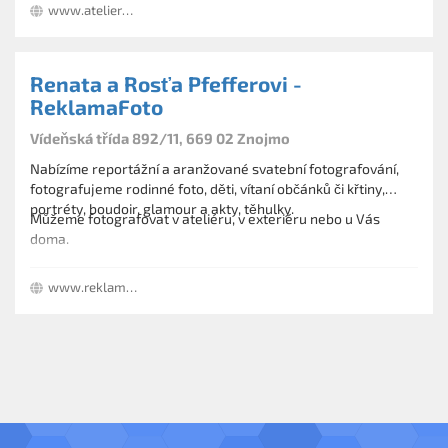
www.ateliergolem.cz
Všichni naši zaměstnanci jsou vyškolení fotografové a
zhotoví Vám perfektní fotografii dle vašich přání.
Fotografie do dokladů uděláme během několika minut na
Renata a Rosťa Pfefferovi -
počkání.
ReklamaFoto
Vídeňská třída 892/11, 669 02 Znojmo
Nabízíme reportážní a aranžované svatební fotografování,
fotografujeme rodinné foto, děti, vítaní občánků či křtiny,
portréty, boudoir, glamour a akty, těhulky.
Můžeme fotografovat v ateliéru, v exteriéru nebo u Vás
doma.
Fotíme reklamní a produktovou fotografii, sport a další.
www.reklamafoto.cz