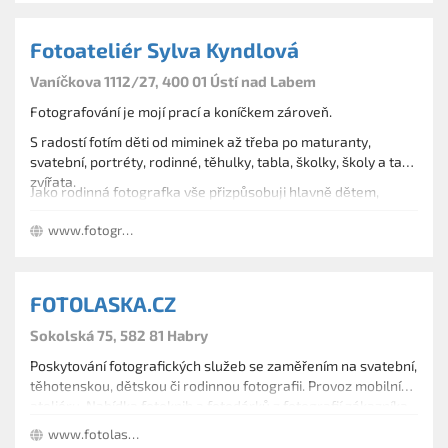
Fotoateliér Sylva Kyndlová
Vaníčkova 1112/27, 400 01 Ústí nad Labem
Fotografování je mojí prací a koníčkem zároveň.
S radostí fotím děti od miminek až třeba po maturanty,
svatební, portréty, rodinné, těhulky, tabla, školky, školy a také
zvířata.
Jako rodinná fotografka vše přizpůsobuji hlavně dětem,
velkou roli zde hraje improvizace.
www.fotografka-sylvakyndlova.cz
Prostřednictvím fotografie ráda přináším lidem radost a
krásně zdokumentované důležité momenty v jejich životech.
To je hlavní důvod, proč jsem si vybrala cestu profesionální
FOTOLASKA.CZ
newborn, dětské, rodinné a portrétové fotografie.
Sokolská 75, 582 81 Habry
Poskytování fotografických služeb se zaměřením na svatební,
těhotenskou, dětskou či rodinnou fotografii. Provoz mobilního
ateliéru. Nabídka fotoknih a fotodárků z fotografií zákazníka.
Provádění proměn vizáží.
www.fotolaska.cz