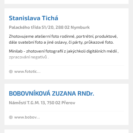
Stanislava Tichá
Palackého třída 51/20, 288 02 Nymburk
Zhotovujeme atelierní foto rodinné, portrétní, produktové,
dále svatební foto a jiné oslavy, či párty, průkazové foto.
Minilab - zhotovení fotografií z jakýchkoli digitálních médií ,
zpracování negativů .
Obchod s fotopříslušenstvím, rámečky, pasparty všech
www.fototichy.com/atelier
standardních i nestandardních velikostí.
BOBOVNÍKOVÁ ZUZANA RNDr.
Náměstí T.G.M. 13, 750 02 Přerov
www.bobovnikova.cz