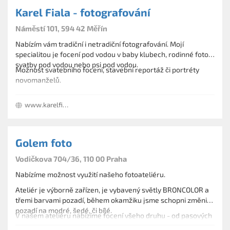
Karel Fiala - fotografování
Náměstí 101, 594 42 Měřín
Nabízím vám tradiční i netradiční fotografování. Mojí
specialitou je focení pod vodou v baby klubech, rodinné foto,
svatby pod vodou nebo psi pod vodou.
Možnost svatebního focení, stavební reportáž či portréty
novomanželů.
Dále nabízím školní fotografování, portrétní či figurální
www.karelfiala.cz
fotografie.
Golem foto
Vodičkova 704/36, 110 00 Praha
Nabízíme možnost využití našeho fotoateliéru.
Ateliér je výborně zařízen, je vybavený světly BRONCOLOR a
třemi barvami pozadí, během okamžiku jsme schopni změnit
pozadí na modré, šedé, či bílé.
V našem ateliéru nabízíme focení všeho druhu - od pasových
fotografií až po skupinová rodinná fota.