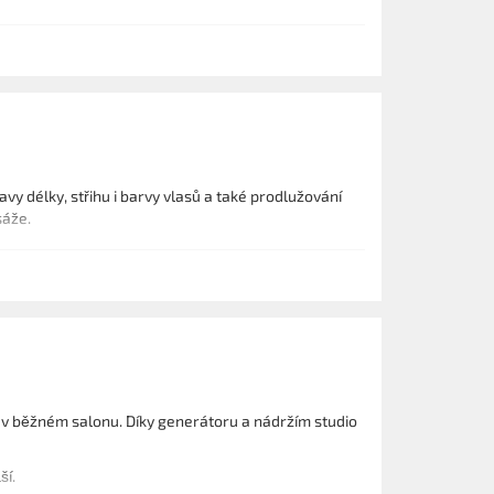
vy délky, střihu i barvy vlasů a také prodlužování
sáže.
ko v běžném salonu. Díky generátoru a nádržím studio
ší.