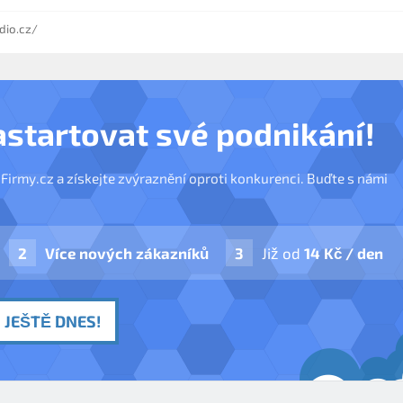
dio.cz/
astartovat své podnikání!
nFirmy.cz a získejte zvýraznění oproti konkurenci. Buďte s námi
Více nových zákazníků
Již od
14 Kč / den
 JEŠTĚ DNES!