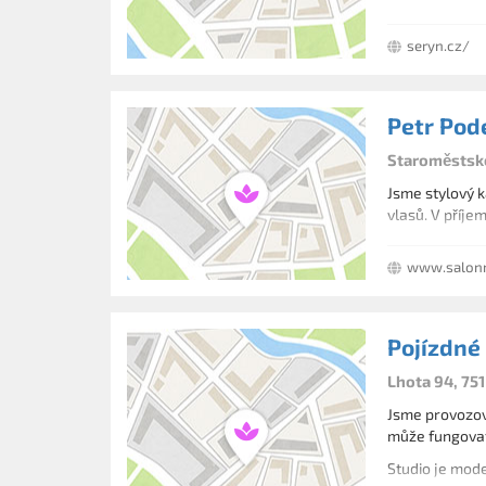
seryn.cz/
Petr Pod
Staroměstské
Jsme stylový k
vlasů. V příje
www.salon
Pojízdné
Lhota 94, 751
Jsme provozova
může fungovat
Studio je mode