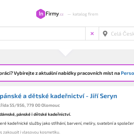
—
katalog firem
práci? Vybírejte z aktuální nabídky pracovních míst na
Perso
ánské a dětské kadeřnictví - Jiří Seryn
řída 55/956, 779 00 Olomouc
ámské, pánské i dětské kadeřnictví.
ré kadeřnické služby jako stříhání, barvení, melíry, svatební a společe
s zakoupit i vlasovou kosmetiku.