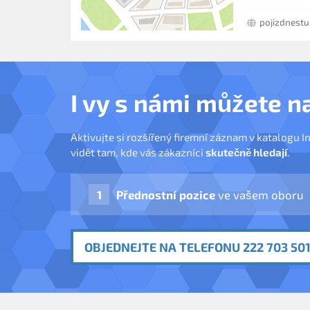
pojizdnestu
I vy s námi můžete n
Aktivujte si rozšířený firemní záznam v katalogu I
vidět tam, kde vás zákazníci
skutečně hledají
.
Přednostní pozice
ve vašem oboru
OBJEDNEJTE NA TELEFONU 222 703 501