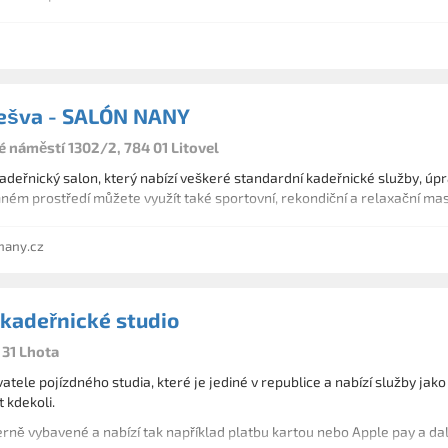
ešva - SALÓN NANY
 náměstí 1302/2, 784 01 Litovel
adeřnický salon, který nabízí veškeré standardní kadeřnické služby, úpra
mném prostředí můžete využít také sportovní, rekondiční a relaxační ma
nany.cz
 kadeřnické studio
 31 Lhota
tele pojízdného studia, které je jediné v republice a nabízí služby ja
 kdekoli.
rně vybavené a nabízí tak například platbu kartou nebo Apple pay a dal