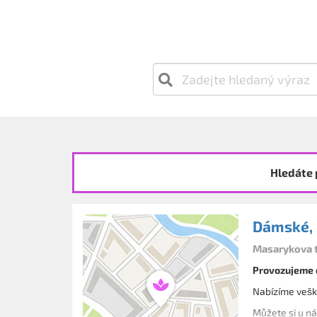
Hledáte 
Dámské, p
Masarykova t
Provozujeme d
Nabízíme veške
Můžete si u ná