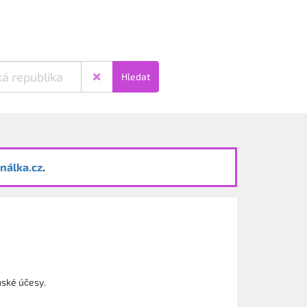
Hledat
nálka.cz
.
nské účesy.