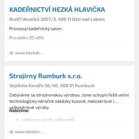
KADEŘNICTVÍ HEZKÁ HLAVIČKA
Bratří Veverků 3007/3, 400 11 Ústí nad Labem
Provozuji kadeřnický salon.
Provádím 3D střih.
www.hezkahlavicka.cz
Strojírny Rumburk s.r.o.
Vojtěcha Kováře 38/40, 408 01 Rumburk
Zabýváme se strojírenskou výrobou. Jsme schopni řešit velmi
technologicky náročné zakázky kusové, malosériové i
velkosériové výroby.
Nabízíme:
veškerou výrobu přípravků
soustružení na karuselech do průměru 1150 mm, výšky
www.strojirnyrumburk.cz
900 mm a váhy 3000 kg
soustružení na vodorovných soustruzích do průměru