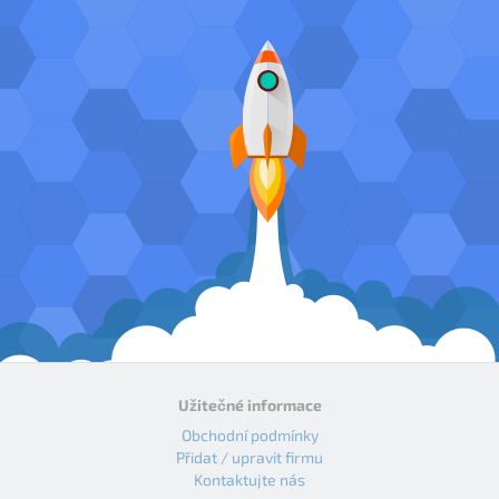
svařování v CO2 a ve směsných plynech
válcování závitů
Užitečné informace
Obchodní podmínky
Přidat / upravit firmu
Kontaktujte nás