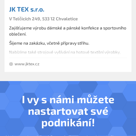
JK TEX s.r.o.
V Telčicích 249, 533 12 Chvaletice
Zajišťujeme výrobu dámské a pánské konfekce a sportovního
oblečení.
Šijeme na zakázku, včetně přípravy střihu.
Nabízíme také strojové vyšívání na hotové textilní výrobky,
kšiltovky nebo výrobní polotovary.
www.jktex.cz
Dodáváme oblečení pro auto-moto sport.
I vy s námi můžete
nastartovat své
podnikání!