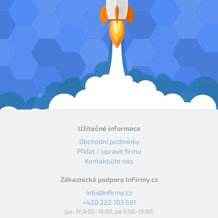
Užitečné informace
Obchodní podmínky
Přidat / upravit firmu
Kontaktujte nás
Zákaznická podpora InFirmy.cz
info@infirmy.cz
+420 222 703 501
(po–čt 8:00–16:00, pá 8:00–15:00)