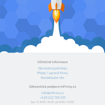
Užitečné informace
Obchodní podmínky
Přidat / upravit firmu
Kontaktujte nás
Zákaznická podpora InFirmy.cz
info@infirmy.cz
+420 222 703 501
(po–čt 8:00–16:00, pá 8:00–15:00)