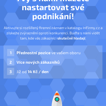
nastartovat své
podnikání!
Aktivujte si rozšířený firemní záznam v katalogu InFirmy.cz a
získejte zvýraznění oproti konkurenci. Buďte s námi vidět
tam, kde vás zákazníci
skutečně hledají
.
Přednostní pozice
ve vašem oboru
Více nových zákazníků
Již od
14 Kč / den