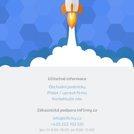
Užitečné informace
Obchodní podmínky
Přidat / upravit firmu
Kontaktujte nás
Zákaznická podpora InFirmy.cz
info@infirmy.cz
+420 222 703 501
(po–čt 8:00–16:00, pá 8:00–15:00)