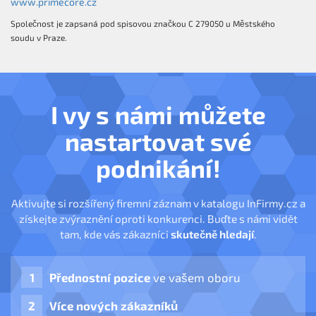
www.primecore.cz
Společnost je zapsaná pod spisovou značkou C 279050 u Městského
soudu v Praze.
I vy s námi můžete
nastartovat své
podnikání!
Aktivujte si rozšířený firemní záznam v katalogu InFirmy.cz a
získejte zvýraznění oproti konkurenci. Buďte s námi vidět
tam, kde vás zákazníci
skutečně hledají
.
Přednostní pozice
ve vašem oboru
Více nových zákazníků