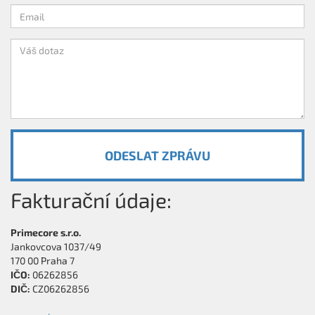
ODESLAT ZPRÁVU
Fakturační údaje:
Primecore s.r.o.
Jankovcova 1037/49
170 00 Praha 7
IČO:
06262856
DIČ:
CZ06262856