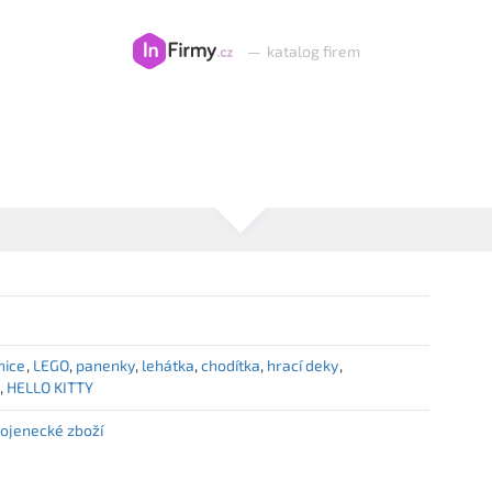
—
katalog firem
nice
LEGO
panenky
lehátka
chodítka
hrací deky
L
HELLO KITTY
ojenecké zboží