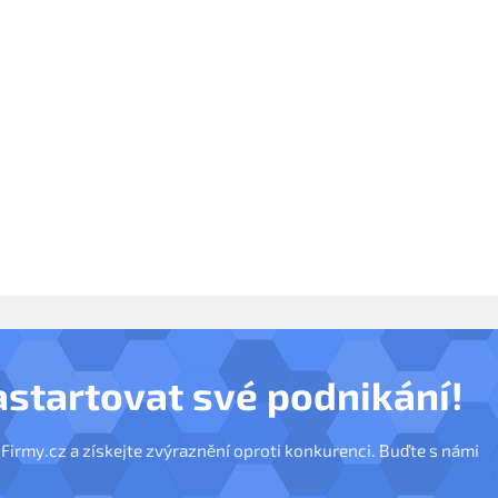
astartovat své podnikání!
nFirmy.cz a získejte zvýraznění oproti konkurenci. Buďte s námi