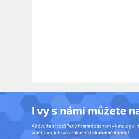
I vy s námi můžete n
Aktivujte si rozšířený firemní záznam v katalogu I
vidět tam, kde vás zákazníci
skutečně hledají
.