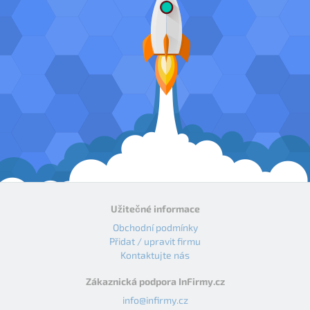
Užitečné informace
Obchodní podmínky
Přidat / upravit firmu
Kontaktujte nás
Zákaznická podpora InFirmy.cz
info@infirmy.cz