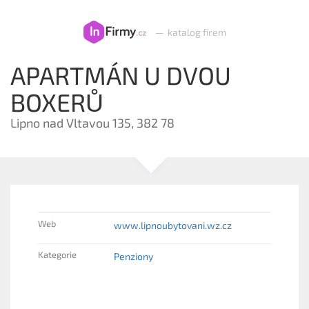
—
katalog firem
APARTMÁN U DVOU
BOXERŮ
Lipno nad Vltavou 135, 382 78
Web
www.lipnoubytovani.wz.cz
Kategorie
Penziony