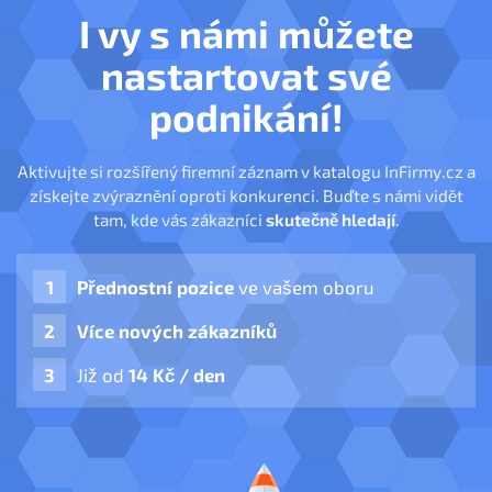
I vy s námi můžete
nastartovat své
podnikání!
Aktivujte si rozšířený firemní záznam v katalogu InFirmy.cz a
získejte zvýraznění oproti konkurenci. Buďte s námi vidět
tam, kde vás zákazníci
skutečně hledají
.
Přednostní pozice
ve vašem oboru
Více nových zákazníků
Již od
14 Kč / den