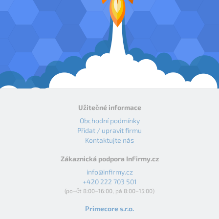
Užitečné informace
Obchodní podmínky
Přidat / upravit firmu
Kontaktujte nás
Zákaznická podpora InFirmy.cz
info@infirmy.cz
+420 222 703 501
(po–čt 8:00–16:00, pá 8:00–15:00)
Primecore s.r.o.