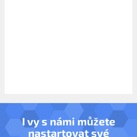
I vy s námi můžete
nastartovat své