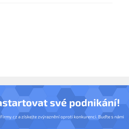
astartovat své podnikání!
nFirmy.cz a získejte zvýraznění oproti konkurenci. Buďte s námi