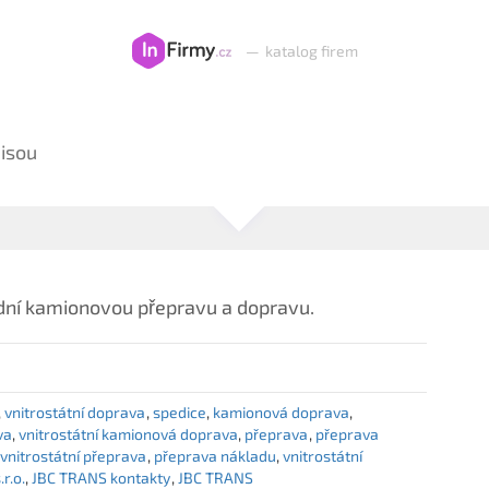
—
katalog firem
Nisou
dní kamionovou přepravu a dopravu.
vnitrostátní doprava
spedice
kamionová doprava
va
vnitrostátní kamionová doprava
přeprava
přeprava
vnitrostátní přeprava
přeprava nákladu
vnitrostátní
r.o.
JBC TRANS kontakty
JBC TRANS