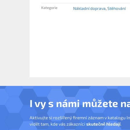
Kategorie
Nákladní doprava
Stěhování
I vy s námi můžete n
Aktivujte si rozšířený firemní záznam v katalogu I
vidět tam, kde vás zákazníci
skutečně hledají
.