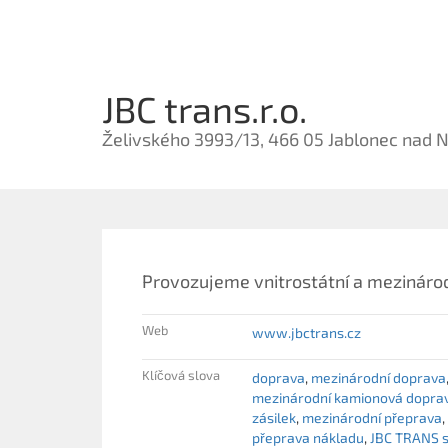
JBC trans.r.o.
Želivského 3993/13, 466 05 Jablonec nad 
Provozujeme vnitrostátní a mezináro
Web
www.jbctrans.cz
Klíčová slova
doprava
mezinárodní doprava
mezinárodní kamionová dopra
zásilek
mezinárodní přeprava
přeprava nákladu
JBC TRANS s.