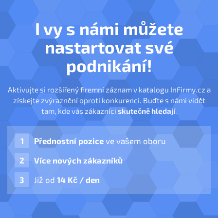
I vy s námi můžete
nastartovat své
podnikání!
Aktivujte si rozšířený firemní záznam v katalogu InFirmy.cz a
získejte zvýraznění oproti konkurenci. Buďte s námi vidět
tam, kde vás zákazníci
skutečně hledají
.
Přednostní pozice
ve vašem oboru
Více nových zákazníků
Již od
14 Kč / den