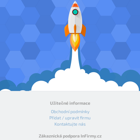
Užitečné informace
Obchodní podmínky
Přidat / upravit firmu
Kontaktujte nás
Zákaznická podpora InFirmy.cz