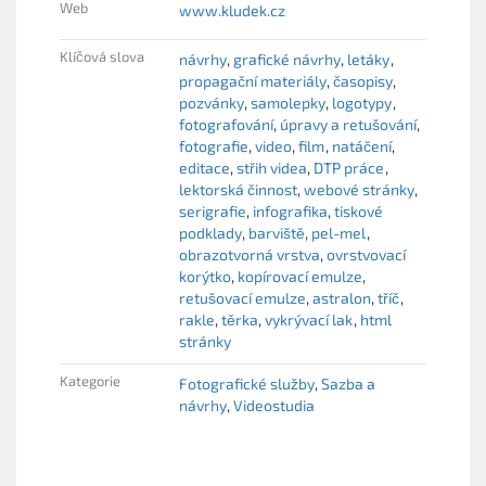
Web
www.kludek.cz
Klíčová slova
návrhy
grafické návrhy
letáky
propagační materiály
časopisy
pozvánky
samolepky
logotypy
fotografování
úpravy a retušování
fotografie
video
film
natáčení
editace
střih videa
DTP práce
lektorská činnost
webové stránky
serigrafie
infografika
tiskové
podklady
barviště
pel-mel
obrazotvorná vrstva
ovrstvovací
korýtko
kopírovací emulze
retušovací emulze
astralon
tříč
rakle
těrka
vykrývací lak
html
stránky
Kategorie
Fotografické služby
Sazba a
návrhy
Videostudia