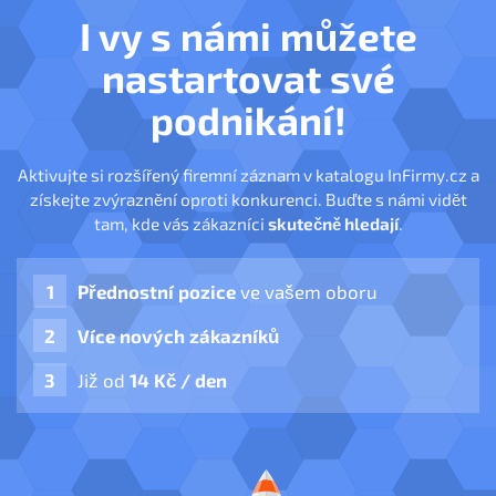
I vy s námi můžete
nastartovat své
podnikání!
Aktivujte si rozšířený firemní záznam v katalogu InFirmy.cz a
získejte zvýraznění oproti konkurenci. Buďte s námi vidět
tam, kde vás zákazníci
skutečně hledají
.
Přednostní pozice
ve vašem oboru
Více nových zákazníků
Již od
14 Kč / den