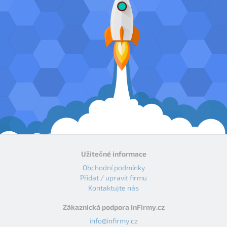
Užitečné informace
Obchodní podmínky
Přidat / upravit firmu
Kontaktujte nás
Zákaznická podpora InFirmy.cz
info@infirmy.cz