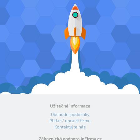
Užitečné informace
Obchodní podmínky
Přidat / upravit firmu
Kontaktujte nás
Zákaznická podpora InFirmy.cz