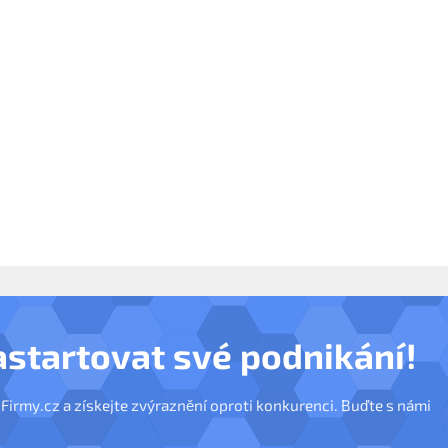
astartovat své podnikání!
nFirmy.cz a získejte zvýraznění oproti konkurenci. Buďte s námi