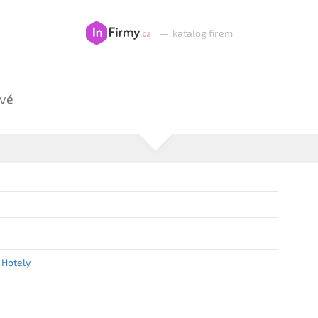
—
katalog firem
ové
Hotely