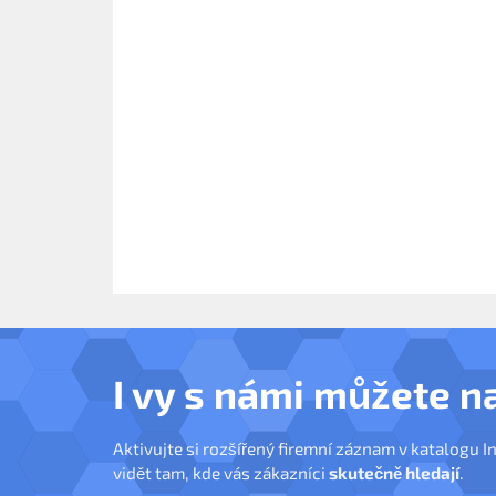
I vy s námi můžete n
Aktivujte si rozšířený firemní záznam v katalogu I
vidět tam, kde vás zákazníci
skutečně hledají
.