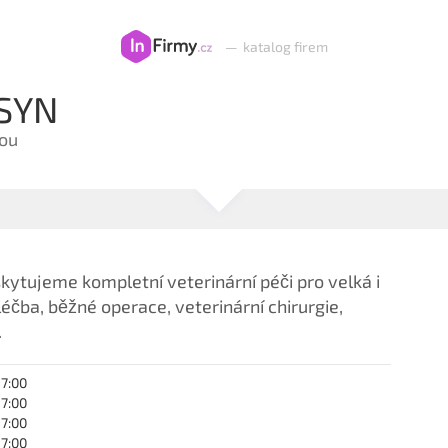
—
katalog firem
 SYN
sou
kytujeme kompletní veterinární péči pro velká i
léčba, běžné operace, veterinární chirurgie,
.
17:00
17:00
17:00
17:00