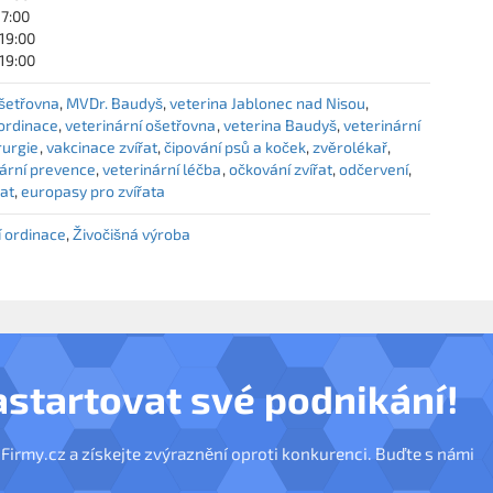
17:00
 19:00
 19:00
šetřovna
MVDr. Baudyš
veterina Jablonec nad Nisou
 ordinace
veterinární ošetřovna
veterina Baudyš
veterinární
rurgie
vakcinace zvířat
čipování psů a koček
zvěrolékař
nární prevence
veterinární léčba
očkování zvířat
odčervení
řat
europasy pro zvířata
í ordinace
Živočišná výroba
astartovat své podnikání!
nFirmy.cz a získejte zvýraznění oproti konkurenci. Buďte s námi