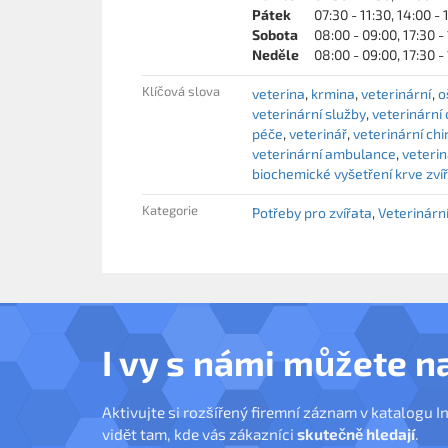
Pátek
07:30 - 11:30, 14:00 - 
Sobota
08:00 - 09:00, 17:30 -
Neděle
08:00 - 09:00, 17:30 -
Klíčová slova
veterina
krmina
veterinární
o
veterinární služby
veterinární
péče
veterinář
veterinární chi
veterinární ambulance
veteri
biochemické vyšetření krve zví
Kategorie
Potřeby pro zvířata
Veterinárn
I vy s námi můžete n
Aktivujte si rozšířený firemní záznam v katalogu I
vidět tam, kde vás zákazníci
skutečně hledají
.