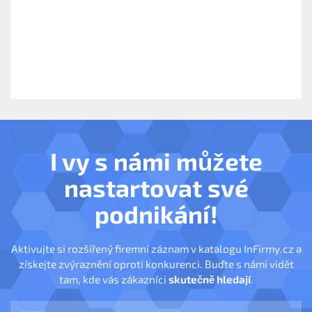
I vy s námi můžete
nastartovat své
podnikání!
Aktivujte si rozšířený firemní záznam v katalogu InFirmy.cz a
získejte zvýraznění oproti konkurenci. Buďte s námi vidět
tam, kde vás zákazníci
skutečně hledají
.