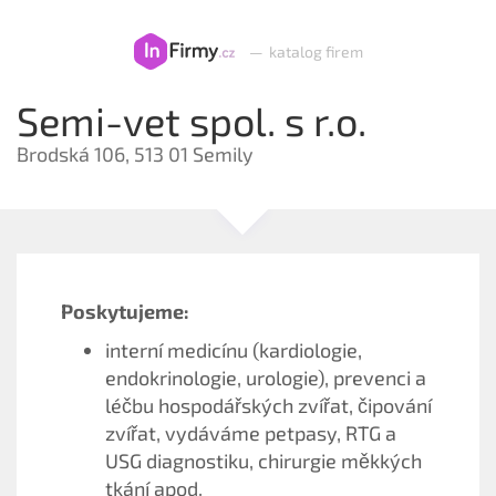
—
katalog firem
Semi-vet spol. s r.o.
Brodská 106, 513 01 Semily
Poskytujeme:
interní medicínu (kardiologie,
endokrinologie, urologie), prevenci a
léčbu hospodářských zvířat, čipování
zvířat, vydáváme petpasy, RTG a
USG diagnostiku, chirurgie měkkých
tkání apod.