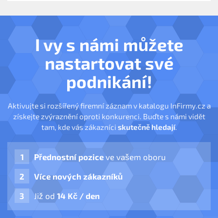
I vy s námi můžete
nastartovat své
podnikání!
Aktivujte si rozšířený firemní záznam v katalogu InFirmy.cz a
získejte zvýraznění oproti konkurenci. Buďte s námi vidět
tam, kde vás zákazníci
skutečně hledají
.
Přednostní pozice
ve vašem oboru
Více nových zákazníků
Již od
14 Kč / den