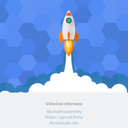
Užitečné informace
Obchodní podmínky
Přidat / upravit firmu
Kontaktujte nás