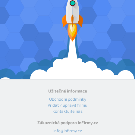
Užitečné informace
Obchodní podmínky
Přidat / upravit firmu
Kontaktujte nás
Zákaznická podpora InFirmy.cz
info@infirmy.cz