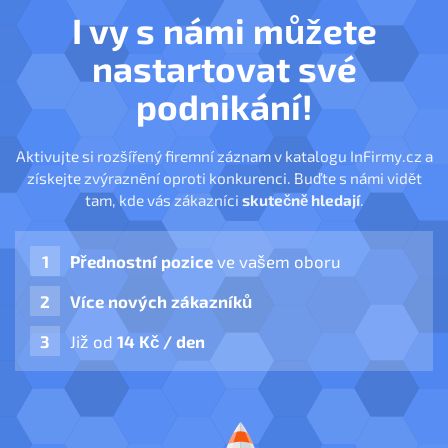
I vy s námi můžete
nastartovat své
podnikání!
Aktivujte si rozšířený firemní záznam v katalogu InFirmy.cz a
získejte zvýraznění oproti konkurenci. Buďte s námi vidět
tam, kde vás zákazníci
skutečně hledají
.
Přednostní pozice
ve vašem oboru
Více nových zákazníků
Již od
14 Kč / den