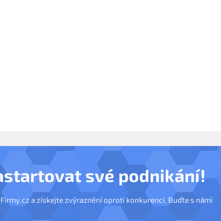
astartovat své podnikání!
nFirmy.cz a získejte zvýraznění oproti konkurenci. Buďte s námi