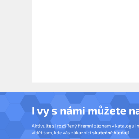
I vy s námi můžete n
Aktivujte si rozšířený firemní záznam v katalogu I
vidět tam, kde vás zákazníci
skutečně hledají
.