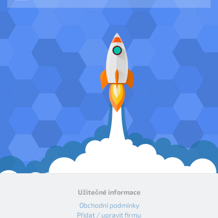
Užitečné informace
Obchodní podmínky
Přidat / upravit firmu