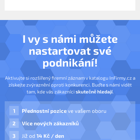
I vy s námi můžete
nastartovat své
podnikání!
Aktivujte si rozšířený firemní záznam v katalogu InFirmy.cz a
získejte zvýraznění oproti konkurenci. Buďte s námi vidět
tam, kde vás zákazníci
skutečně hledají
.
Přednostní pozice
ve vašem oboru
Více nových zákazníků
Již od
14 Kč / den