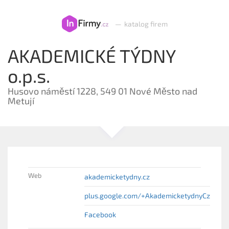
—
katalog firem
AKADEMICKÉ TÝDNY
o.p.s.
Husovo náměstí 1228, 549 01 Nové Město nad
Metují
Web
akademicketydny.cz
plus.google.com/+AkademicketydnyCz
Facebook