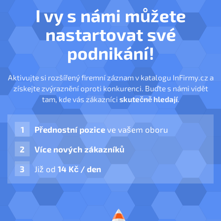
I vy s námi můžete
nastartovat své
podnikání!
Aktivujte si rozšířený firemní záznam v katalogu InFirmy.cz a
získejte zvýraznění oproti konkurenci. Buďte s námi vidět
tam, kde vás zákazníci
skutečně hledají
.
Přednostní pozice
ve vašem oboru
Více nových zákazníků
Již od
14 Kč / den