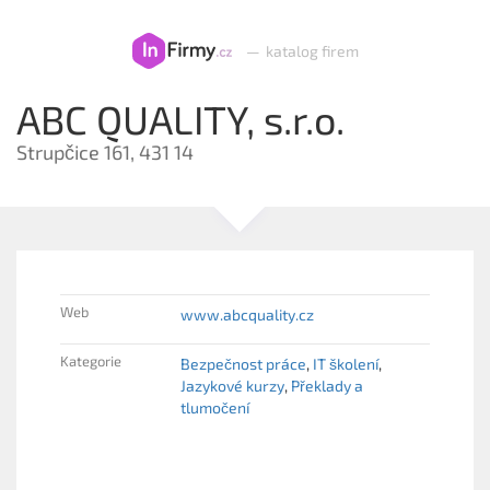
—
katalog firem
ABC QUALITY, s.r.o.
Strupčice 161, 431 14
Web
www.abcquality.cz
Kategorie
Bezpečnost práce
IT školení
Jazykové kurzy
Překlady a
tlumočení