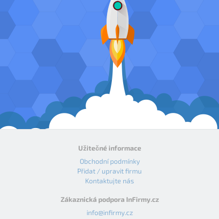
Užitečné informace
Obchodní podmínky
Přidat / upravit firmu
Kontaktujte nás
Zákaznická podpora InFirmy.cz
info@infirmy.cz