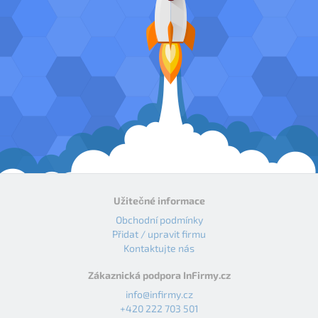
Užitečné informace
Obchodní podmínky
Přidat / upravit firmu
Kontaktujte nás
Zákaznická podpora InFirmy.cz
info@infirmy.cz
+420 222 703 501