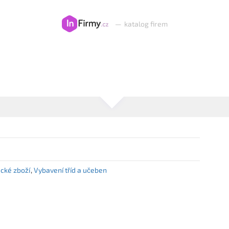
—
katalog firem
cké zboží
Vybavení tříd a učeben