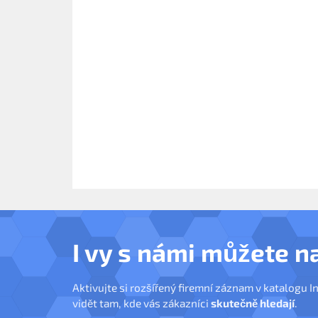
I vy s námi můžete n
Aktivujte si rozšířený firemní záznam v katalogu I
vidět tam, kde vás zákazníci
skutečně hledají
.