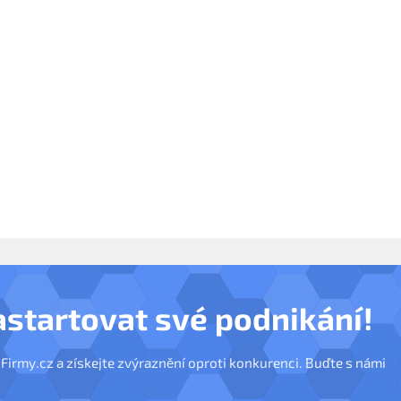
astartovat své podnikání!
nFirmy.cz a získejte zvýraznění oproti konkurenci. Buďte s námi