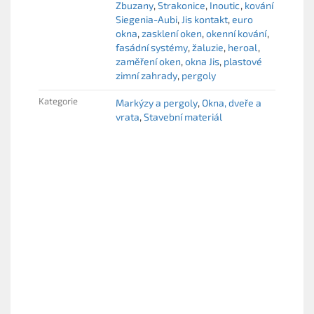
Zbuzany
Strakonice
Inoutic
kování
Siegenia-Aubi
Jis kontakt
euro
okna
zasklení oken
okenní kování
fasádní systémy
žaluzie
heroal
zaměření oken
okna Jis
plastové
zimní zahrady
pergoly
Kategorie
Markýzy a pergoly
Okna, dveře a
vrata
Stavební materiál