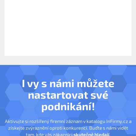
I vy s námi můžete
nastartovat své
podnikání!
Aktivujte si rozšířený firemní záznam v katalogu InFirmy.cz a
získejte zvýraznění oproti konkurenci. Buďte s námi vidět
tam, kde vás zákazníci
skutečně hledají
.