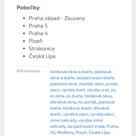
Pobočky:
Praha západ - Zbuzany
Praha 5
Praha 4
Plzeň
Strakonice
Česká Lípa
Klíčová slova
hliníková okna a dveře
plastová
okna a dveře
bezpečnostní dveře
plastová okna
montáž oken
prodej
oken
výroba dveří
výroba vrat
jis
jis okna
jis dveře
hliníková okna
dřevěná okna
hs-portál
plastové
dveře
hliníkové dveře
dřevěné
dveře
výměna oken
výroba oken
zimní zahrady
výroba zimní
zahrady
bezpečnostní vrata
Praha
JIS
Modřany
Plzeň
Česká Lípa